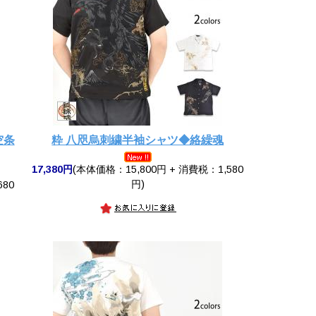
空条
粋 八咫烏刺繍半袖シャツ◆絡繰魂
17,380円
(本体価格：15,800円 + 消費税：1,580
円)
680