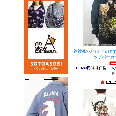
絡繰魂×ジョジョの奇妙
ップパーカ
18,480円
(本体価格：16,8
円