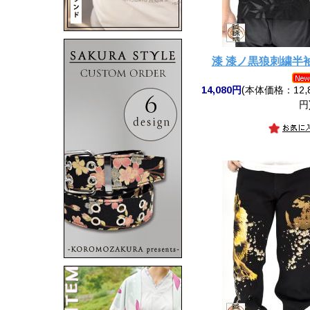
漆 漆ノ黒狼刺繍半
14,080円
(本体価格：12,8
円