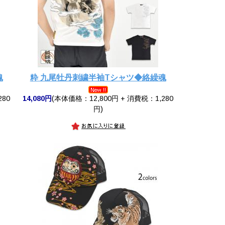
魂
粋 九尾牡丹刺繍半袖Tシャツ◆絡繰魂
280
14,080円
(本体価格：12,800円 + 消費税：1,280
円)