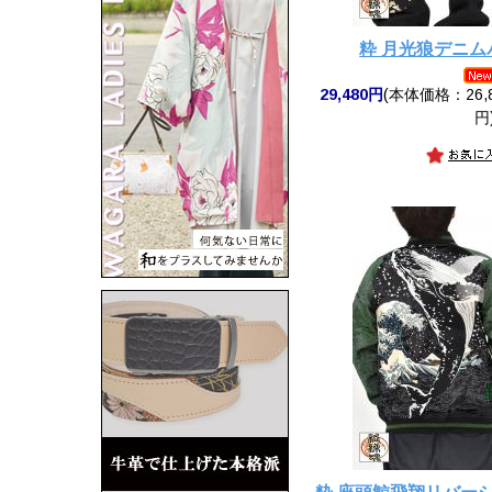
粋 月光狼デニ
29,480円
(本体価格：26,8
円