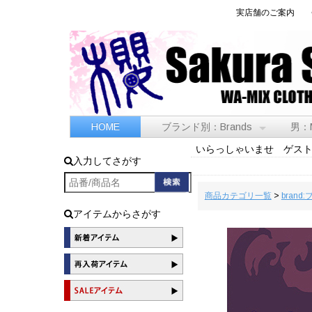
実店舗のご案内
HOME
ブランド別：Brands
男：
いらっしゃいませ ゲス
入力してさがす
商品カテゴリ一覧
>
brand
アイテムからさがす