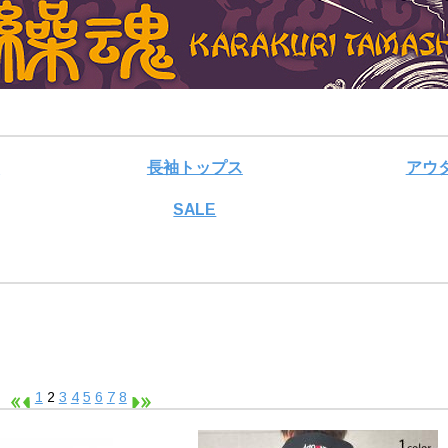
ス
長袖トップス
アウ
SALE
示
1
2
3
4
5
6
7
8