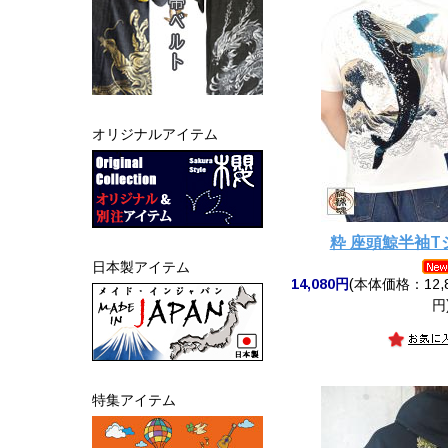
オリジナルアイテム
粋 座頭鯨半袖
日本製アイテム
14,080円
(本体価格：12,8
円
特集アイテム