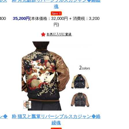
ルス
粋 月光鯉群リバーシブルスカジャン◆絡繰
魂
400
35,200円
(本体価格：32,000円 + 消費税：3,200
円)
ン◆
粋 猫又と瓢箪リバーシブルスカジャン◆絡
繰魂