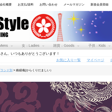
会社概要
お支払/送料
お問い合わせ
メールマガジン
新規会員登録
Mens
女：Ladies
雑貨：Goods
子供：Kids
トさん。いつもありがとうございます！
お気に入り一覧
マイページ
:ブランド別
> 絡繰魂(からくりだましい）