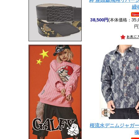
粋 座頭鯨飛翔リバー
繰
38,500円
(本体価格：35,0
円
桜流水デニムジャガ