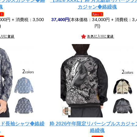
シブルスカジャン◆絡
【Size XXXL】粋 月光鯉群リバーシブ
魂
カジャン◆絡繰魂
00円 + 消費税：3,500
37,400円
(本体価格：34,000円 + 消費税：3,
)
円)
ード長袖シャツ◆絡繰
粋 2026午年限定リバーシブルスカジャ
魂
絡繰魂