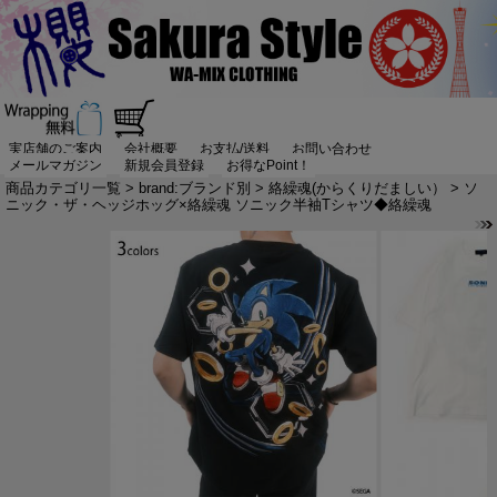
実店舗のご案内
会社概要
お支払/送料
お問い合わせ
メールマガジン
新規会員登録
お得なPoint！
商品カテゴリ一覧
>
brand:ブランド別
>
絡繰魂(からくりだましい）
> ソ
ニック・ザ・ヘッジホッグ×絡繰魂 ソニック半袖Tシャツ◆絡繰魂