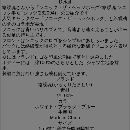
Detail
絡繰魂さんから「ソニック・ザ・ヘッジホッグ×絡繰魂 ソニ
ック半袖Tシャツ(262094)」のご紹介です。
人気キャラクター「ソニック・ザ・ヘッジホッグ」と絡繰魂
の夢のコラボが実現！
ソニックは青いハリネズミで、音速より速く走ることが出来
る俊足の持ち主です。
フロントはソニックのロゴをシンプルにあしらいました。
バックには絡繰魂が得意とする緻密な刺繍でソニックを表現
しています。
裾にはブランドロゴを印風の刺繍で落とし込みました。
ボディーには、綿100%のさらりとしたTシャツ生地を採
用。
刺繍に負けない強さも兼ね備えています。
ブランド
絡繰魂(からくりたましい)
素材
綿100%
カラー
ホワイト・ブラック・ブルー
生産国
Made in China
サイズ
（cm/約）
着丈
身幅
肩幅
袖丈