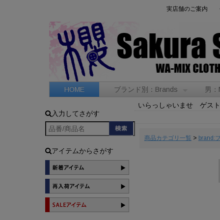
実店舗のご案内
HOME
ブランド別：Brands
男：
いらっしゃいませ ゲス
入力してさがす
商品カテゴリ一覧
>
brand
アイテムからさがす