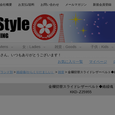
会社概要
お支払/送料
お問い合わせ
メールマガジン
新規会員登録
Mens
女：Ladies
雑貨：Goods
子供：Kids
トさん。いつもありがとうございます！
お気に入り一覧
マイページ
:ブランド別
>
絡繰魂(からくりだましい）
>
雑貨
> 金襴切替スライドレザーベルト◆
金襴切替スライドレザーベルト◆絡繰魂
KKD-Z25955