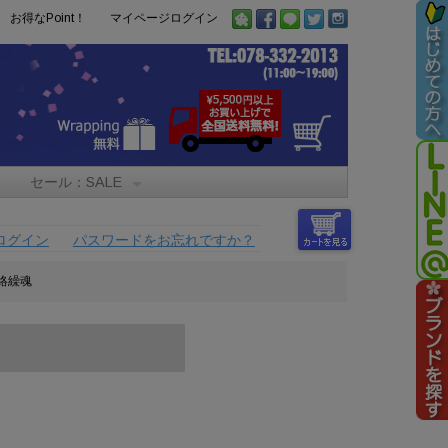
お得なPoint！
マイページログイン
セール：SALE
ログイン
パスワードをお忘れですか？
絡繰魂