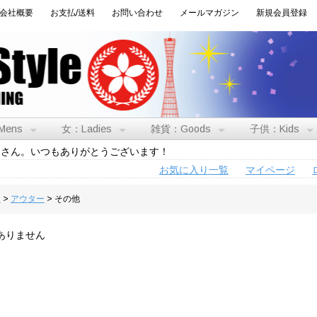
会社概要
お支払/送料
お問い合わせ
メールマガジン
新規会員登録
Mens
女：Ladies
雑貨：Goods
子供：Kids
トさん。いつもありがとうございます！
お気に入り一覧
マイページ
男
>
アウター
> その他
ありません