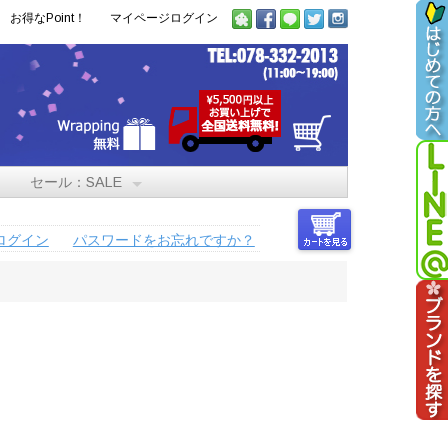
お得なPoint！
マイページログイン
セール：SALE
ログイン
パスワードをお忘れですか？