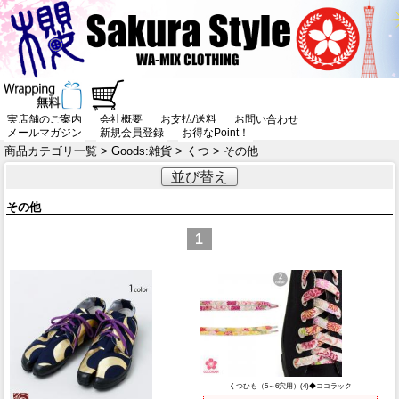
実店舗のご案内
会社概要
お支払/送料
お問い合わせ
メールマガジン
新規会員登録
お得なPoint！
商品カテゴリ一覧
>
Goods:雑貨
>
くつ
> その他
並び替え
その他
1
くつひも（5～6穴用）(4)◆ココラック