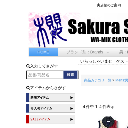
実店舗のご案内
HOME
ブランド別：Brands
男：
いらっしゃいませ ゲス
入力してさがす
商品カテゴリ一覧
>
Mens:
アイテムからさがす
4 件中 1-4 件表示