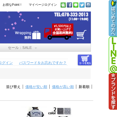
お得なPoint！
マイページログイン
セール：SALE
ログイン
パスワードをお忘れですか？
並び替え
価格が安い順
価格が高い順
新着順