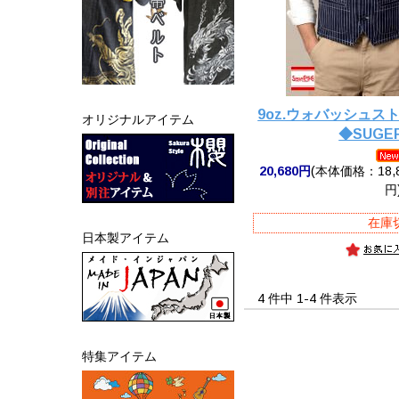
9oz.ウォバッシュ
オリジナルアイテム
◆SUGER
20,680円
(本体価格：18,8
円
在庫
日本製アイテム
4 件中 1-4 件表示
特集アイテム