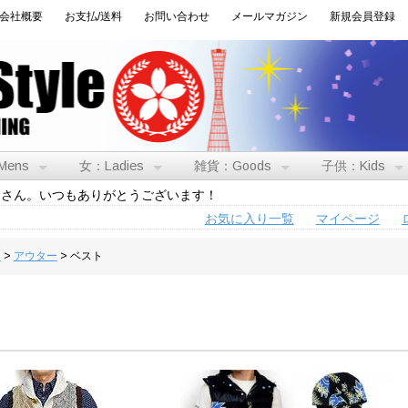
会社概要
お支払/送料
お問い合わせ
メールマガジン
新規会員登録
Mens
女：Ladies
雑貨：Goods
子供：Kids
トさん。いつもありがとうございます！
お気に入り一覧
マイページ
男
>
アウター
> ベスト