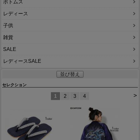
ボトムス
レディース
子供
雑貨
SALE
レディースSALE
並び替え
セレクション
>
1
2
3
4