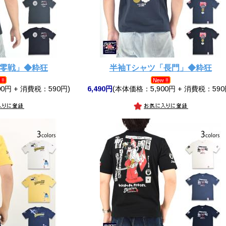
「零戦」◆粋狂
半袖Tシャツ「長門」◆粋狂
0円 + 消費税：590円)
6,490円
(本体価格：5,900円 + 消費税：590