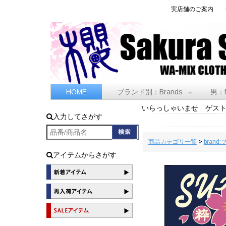
実店舗のご案内
HOME
ブランド別：Brands
男：
いらっしゃいませ ゲス
入力してさがす
商品カテゴリ一覧
>
brand
アイテムからさがす