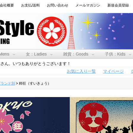
会社概要
お支払/送料
お問い合わせ
メールマガジン
新規会員登録
Mens
女：Ladies
雑貨：Goods
子供：Kids
トさん。いつもありがとうございます！
お気に入り一覧
マイページ
:ブランド別
> 粋狂（すいきょう）