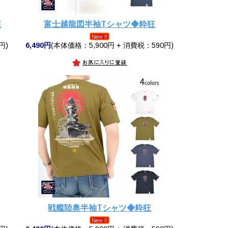
狂
富士越龍図半袖Tシャツ◆粋狂
円)
6,490円
(本体価格：5,900円 + 消費税：590円)
戦艦陸奥半袖Tシャツ◆粋狂