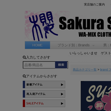
実店舗のご案内
HOME
ブランド別：Brands
男：
いらっしゃいませ ゲス
入力してさがす
商品カテゴリ一覧
>
brand
アイテムからさがす