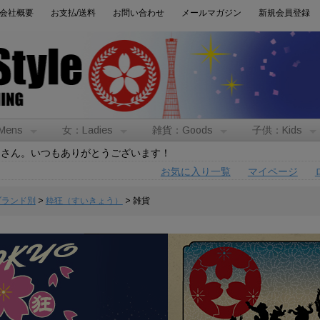
会社概要
お支払/送料
お問い合わせ
メールマガジン
新規会員登録
Mens
女：Ladies
雑貨：Goods
子供：Kids
トさん。いつもありがとうございます！
お気に入り一覧
マイページ
:ブランド別
>
粋狂（すいきょう）
> 雑貨