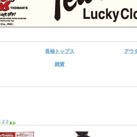
ス
長袖トップス
アウ
雑貨
1
2
3