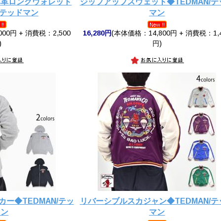
本革ロングウォレット
ジップアップスウェット◆TEDMAN/テ
/テッドマン
マン
00円 + 消費税：2,500
16,280円
(本体価格：14,800円 + 消費税：1,
)
円)
ー◆TEDMAN/テッ
リバーシブルスカジャン◆TEDMAN/テ
マン
マン