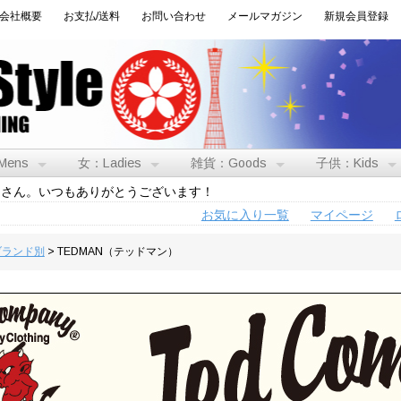
会社概要
お支払/送料
お問い合わせ
メールマガジン
新規会員登録
Mens
女：Ladies
雑貨：Goods
子供：Kids
トさん。いつもありがとうございます！
お気に入り一覧
マイページ
:ブランド別
> TEDMAN（テッドマン）