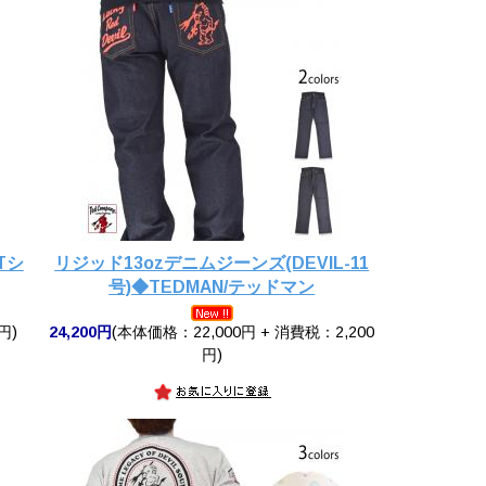
Tシ
リジッド13ozデニムジーンズ(DEVIL-11
号)◆TEDMAN/テッドマン
円)
24,200円
(本体価格：22,000円 + 消費税：2,200
円)