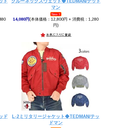
ッド
クルーネックスウェット◆TEDMAN/テッド
マン
480
14,080円
(本体価格：12,800円 + 消費税：1,280
円)
ッド
L-2ミリタリージャケット◆TEDMAN/テッ
ドマン