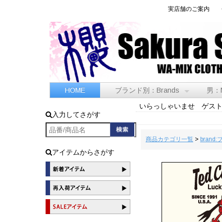
実店舗のご案内
HOME
ブランド別：Brands
男：
いらっしゃいませ ゲス
入力してさがす
商品カテゴリ一覧
>
brand
アイテムからさがす