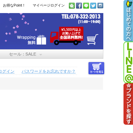
お得なPoint！
マイページログイン
セール：SALE
ログイン
パスワードをお忘れですか？