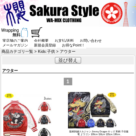
実店舗のご案内
会社概要
お支払/送料
お問い合わせ
メールマガジン
新規会員登録
お得なPoint！
商品カテゴリ一覧
>
Kids:子供
> アウター
並び替え
アウター
1
龍柄刺繍スカジャン Jimmy Dragon キッズ 和柄 子供服
竜 ドラゴン 100cm 110cm 120cm 130cm