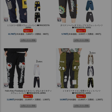
ミリタリー切替スウェットパンツ◆PANDIESTA
ダイナソーパンダ クロップドスウェットパンツ
JAPAN
◆PANDIESTA JAPAN
10,780円
(本体価格：9,800円 + 消費税：980円)
9,790円
(本体価格：8,900円 + 消費税：890円)
Hello Kitty×Pandiesta なりきりパンダなりきりキティ
ミリタリーナイロン切替スウェットパンツ
スウェットパンツ◆PANDIESTA JAPAN
◆PANDIESTA JAPAN
11,880円
(本体価格：10,800円 + 消費税：1,080円)
14,080円
(本体価格：12,800円 + 消費税：1,280円)