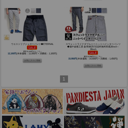
ウエストリブジョガーパンツ◆ETERNAL
スウェットライクダブルニーニットぺインターパンツ
◆備中倉敷工房 倉/和柄25731送料無料和風30inch～
36inch
通常15,444円のところ↓↓
12,100円
(本体価格：11,000円 + 消費税：1,100円)
通常19,958円のところ↓↓
15,950円
(本体価格：14,500円 + 消費税：1,450円)
1