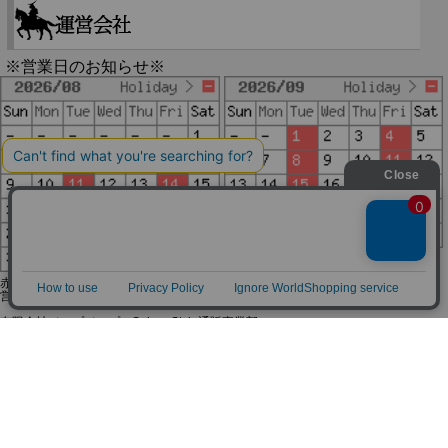
※営業日のお知らせ※
赤字で塗られた日は配送定休日です。
営業時間は11時～19時です。
有限会社ジップジップ SakuraStyle通販事業部
〒650-0021 神戸市中央区三宮町3-9-19イトウビル1,4F
Tel:078-332-2013 FAX:078-333-6644
SSL/TLSとは?