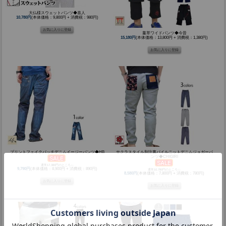
大仏様スウェットパンツ◆喜人
10,780円
(本体価格：9,800円 + 消費税：980円)
蔓草ワイドパンツ◆今昔
15,180円
(本体価格：13,800円 + 消費税：1,380円)
プリントフェイクパッチデニムイージーパンツ◆HB
サクラスタイル別注裏パイルニットデニムジョガーパ
ンツ◆CHIGIRI
通常17,380円のところ↓↓
9,790円
(本体価格：8,900円 + 消費税：890円)
通常10,780円のところ↓↓
8,580円
(本体価格：7,800円 + 消費税：780円)