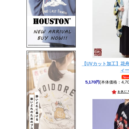
【UVカット加工】花
ィ
5,170円
(本体価格：4,70