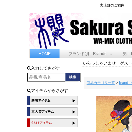
実店舗のご案内
HOME
ブランド別：Brands
男：
いらっしゃいませ ゲス
入力してさがす
商品カテゴリ一覧
>
brand
アイテムからさがす