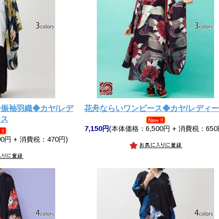
舟振袖羽織◆カヤ/レデ
花舟ならいワンピース◆カヤ/レディ
ース
7,150円
(本体価格：6,500円 + 消費税：650
0円 + 消費税：470円)