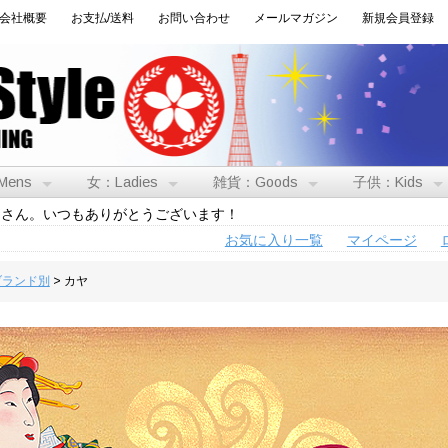
会社概要
お支払/送料
お問い合わせ
メールマガジン
新規会員登録
Mens
女：Ladies
雑貨：Goods
子供：Kids
トさん。いつもありがとうございます！
お気に入り一覧
マイページ
:ブランド別
> カヤ