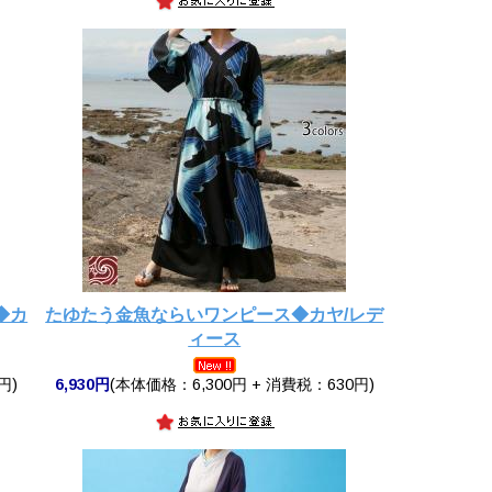
◆カ
たゆたう金魚ならいワンピース◆カヤ/レデ
ィース
円)
6,930円
(本体価格：6,300円 + 消費税：630円)