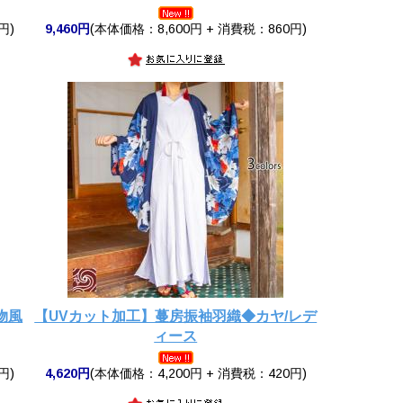
円)
9,460円
(本体価格：8,600円 + 消費税：860円)
物風
【UVカット加工】蔓房振袖羽織◆カヤ/レデ
ィース
円)
4,620円
(本体価格：4,200円 + 消費税：420円)