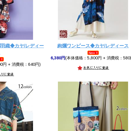
爛羽織◆カヤ/レディー
絢爛ワンピース◆カヤ/レディース
ス
6,380円
(本体価格：5,800円 + 消費税：580
0円 + 消費税：640円)