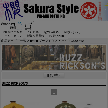
実店舗のご案内
会社概要
お支払/送料
お問い合わせ
メールマガジン
新規会員登録
お得なPoint！
商品カテゴリ一覧
>
brand:ブランド別
> BUZZ RICKSON'S
並び替え
BUZZ RICKSON'S
1