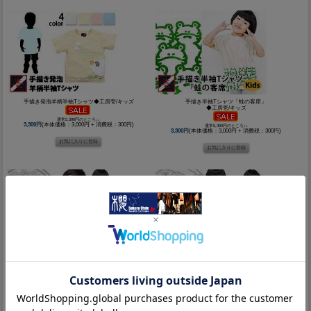
手描き発泡羊柄半袖Tシャツ◆工房壱/キッズ
手描き半袖Tシャツ「蛙の客席」
◆工房壱/キッズ
通常5,390円のところ↓↓
3,300円
(本体価格：3,000円 + 消費税：300円)
通常5,390円のところ↓↓
3,300円
(本体価格：3,000円 + 消費税：300円)
別注!!2代目契和柄切替ワッフルポロシャツ
別注!!花札和柄切り替えワッフルポロシャツ
◆CHIGIRI/キッズ
◆CHIGIRI/キッズ
通常5,830円のところ↓↓
通常5,830円のところ↓↓
4,081円
(本体価格：3,710円 + 消費税：371円)
4,081円
(本体価格：3,710円 + 消費税：371円)