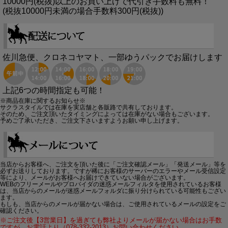
10000円(税抜)以上のお買い上げで代引き手数料も無料！
(税抜10000円未満の場合手数料300円(税抜))
佐川急便、クロネコヤマト、一部ゆうパックでお届けします
上記6つの時間指定も可能！
※商品在庫に関するお知らせ※
サクラスタイルでは在庫を実店舗と各販路で共有しております。
そのため、ご注文頂いたタイミングによっては在庫がない場合もございます。
予めご了承いただき、ご注文下さいますようお願い申し上げます。
当店からお客様へ、ご注文を頂いた後に「ご注文確認メール」「発送メール」等を
必ずお送りしております。ですが稀にお客様のサーバーのエラーやメール受信設定
等により、メールがお客様へお届けできていない場合がございます。
WEBのフリーメールやプロバイダの迷惑メールフィルタを使用されているお客様
は、当店からのメールが迷惑メールフォルダに振り分けられている可能性もござい
ます。
もしも、当店からのメールが届かない場合は、ご使用されているメールの設定をご
確認ください。
※ご注文後【3営業日】を過ぎても弊社よりメールが届かない場合はお手数
ですが、お電話より（078-332-2013）お問い合わせください。