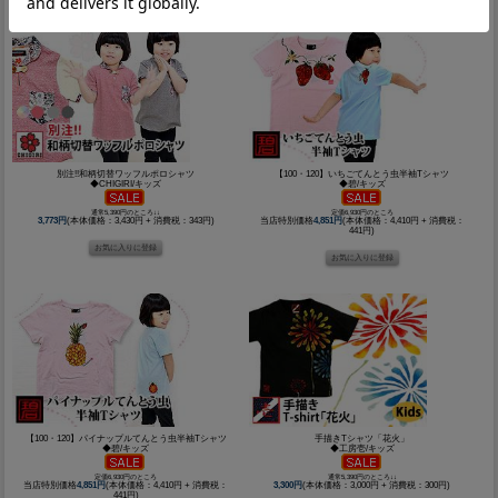
別注!!和柄切替ワッフルポロシャツ
【100・120】いちごてんとう虫半袖Tシャツ
◆CHIGIRI/キッズ
◆碧/キッズ
通常5,390円のところ↓↓
定価6,930円のところ
3,773円
(本体価格：3,430円 + 消費税：343円)
当店特別価格
4,851円
(本体価格：4,410円 + 消費税：
441円)
【100・120】パイナップルてんとう虫半袖Tシャツ
手描きTシャツ「花火」
◆碧/キッズ
◆工房壱/キッズ
定価6,930円のところ
通常5,390円のところ↓↓
当店特別価格
4,851円
(本体価格：4,410円 + 消費税：
3,300円
(本体価格：3,000円 + 消費税：300円)
441円)