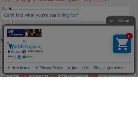
※営業日のお知らせ※
赤字で塗られた日は配送定休日です。
営業時間は11時～19時です。
有限会社ジップジップ SakuraStyle通販事業部
〒650-0021 神戸市中央区三宮町3-9-19イトウビル1,4F
Tel:078-332-2013 FAX:078-333-6644
SSL/TLSとは?