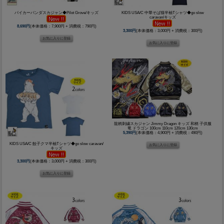
バイカーパンダスカジャン◆Pilot Grove/キッズ
KIDS USA/C 中華そば猫半袖Tシャツ◆go slow
caravan/キッズ
8,690円
(本体価格：7,900円 + 消費税：790円)
3,300円
(本体価格：3,000円 + 消費税：300円)
龍柄刺繍スカジャン Jimmy Dragon キッズ 和柄 子供服
竜 ドラゴン 100cm 110cm 120cm 130cm
5,390円
(本体価格：4,900円 + 消費税：490円)
KIDS USA/C 餃子クマ半袖Tシャツ◆go slow caravan/
キッズ
3,300円
(本体価格：3,000円 + 消費税：300円)