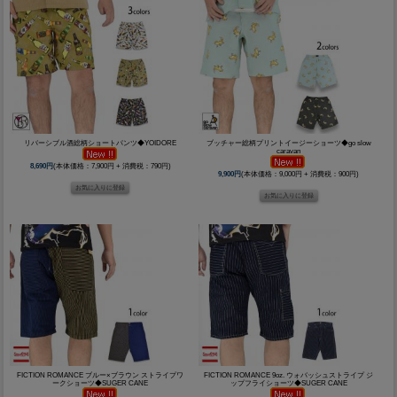
リバーシブル酒総柄ショートパンツ◆YOIDORE
ブッチャー総柄プリントイージーショーツ◆go slow
caravan
8,690円
(本体価格：7,900円 + 消費税：790円)
9,900円
(本体価格：9,000円 + 消費税：900円)
FICTION ROMANCE ブルー×ブラウン ストライプワ
FICTION ROMANCE 9oz. ウォバッシュストライプ ジ
ークショーツ◆SUGER CANE
ップフライショーツ◆SUGER CANE