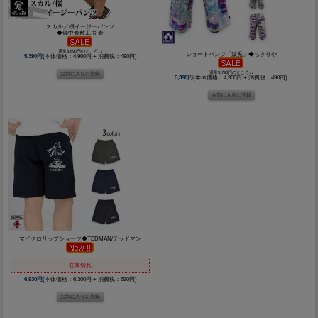
スカル／桜イージーパンツ
◆備中倉敷工房 倉
通常8,690円のところ↓↓
ショートパンツ「波兎」◆ちきりや
5,390円
(本体価格：4,900円 + 消費税：490円)
通常9,790円のところ↓↓
5,390円
(本体価格：4,900円 + 消費税：490円)
マイクロリップショーツ◆TEDMAN/テッドマン
在庫切れ
6,930円
(本体価格：6,300円 + 消費税：630円)