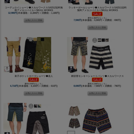
コーデュロイショーツ◆スカルワークス/141512送料無
ラッキーガールショーツ◆スカルワークス/141511送料
料アメカジバイカーSKULL WORKS
無料アメカジバイカーSKULL WORKS
12,980円
(本体価格：11,800円 + 消費税：1,180円)
通常11,880円のところ↓↓
7,590円
(本体価格：6,900円 + 消費税：690円)
刺子ポケットカーゴショーツ◆喜人
柄切替モンキーショートパンツ◆スカルワークス
通常9,979円のところ↓↓
通常14,278円のところ↓↓
6,710円
(本体価格：6,100円 + 消費税：610円)
8,690円
(本体価格：7,900円 + 消費税：790円)