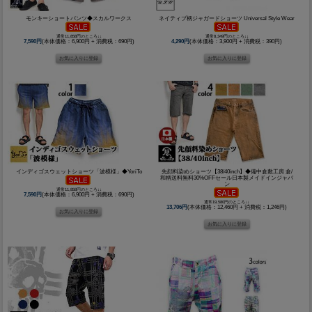
モンキーショートパンツ◆スカルワークス
ネイティブ柄ジャガードショーツ Universal Style Wear
通常11,858円のところ↓↓
通常8,349円のところ↓↓
7,590円
(本体価格：6,900円 + 消費税：690円)
4,290円
(本体価格：3,900円 + 消費税：390円)
インディゴスウェットショーツ「波模様」◆YoriTo
先顔料染めショーツ【38/40inch】◆備中倉敷工房 倉/
和柄送料無料30%OFFセール日本製メイドインジャパ
ン
通常11,858円のところ↓↓
7,590円
(本体価格：6,900円 + 消費税：690円)
通常19,580円のところ↓↓
13,706円
(本体価格：12,460円 + 消費税：1,246円)