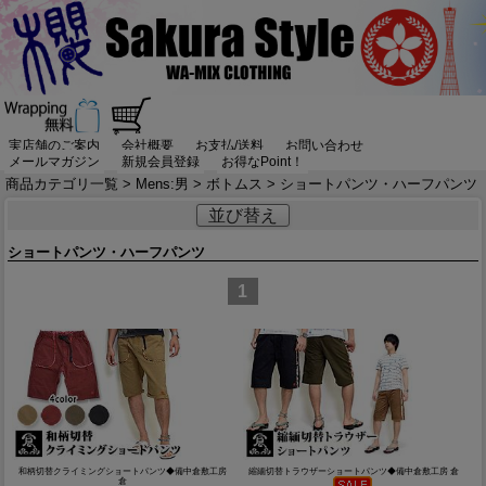
実店舗のご案内
会社概要
お支払/送料
お問い合わせ
メールマガジン
新規会員登録
お得なPoint！
商品カテゴリ一覧
>
Mens:男
>
ボトムス
> ショートパンツ・ハーフパンツ
並び替え
ショートパンツ・ハーフパンツ
1
和柄切替クライミングショートパンツ◆備中倉敷工房
縮緬切替トラウザーショートパンツ◆備中倉敷工房 倉
倉