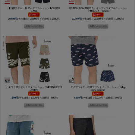
【1947モデル】14.25ozデニムショーツ◆SUGER
FICTION ROMANCE 6oz.インディゴダブルニーショー
CANE
ツ◆SUGＡR CANE
20,680円
(本体価格：18,800円 + 消費税：1,880円)
21,780円
(本体価格：19,800円 + 消費税：1,980円)
カモフラ部分使いミリタリーショーツ◆PANDIESTA
タイプライター総柄プリントイージーショーツ◆go
JAPAN
slow caravan
7,590円
(本体価格：6,900円 + 消費税：690円)
9,900円
(本体価格：9,000円 + 消費税：900円)