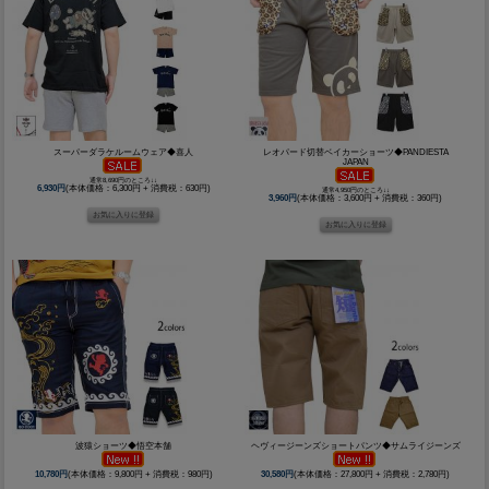
スーパーダラケルームウェア◆喜人
レオパード切替ベイカーショーツ◆PANDIESTA
JAPAN
通常8,690円のところ↓↓
6,930円
(本体価格：6,300円 + 消費税：630円)
通常4,950円のところ↓↓
3,960円
(本体価格：3,600円 + 消費税：360円)
波猿ショーツ◆悟空本舗
ヘヴィージーンズショートパンツ◆サムライジーンズ
10,780円
(本体価格：9,800円 + 消費税：980円)
30,580円
(本体価格：27,800円 + 消費税：2,780円)