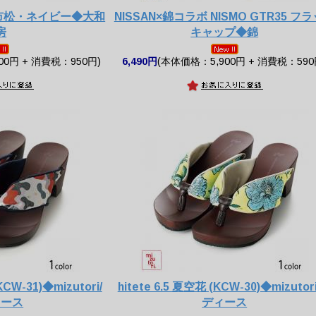
 市松・ネイビー◆大和
NISSAN×錦コラボ NISMO GTR35 フ
房
キャップ◆錦
00円 + 消費税：950円)
6,490円
(本体価格：5,900円 + 消費税：590
KCW-31)◆mizutori/
hitete 6.5 夏空花 (KCW-30)◆mizutor
ィース
ディース