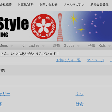
会社概要
お支払/送料
お問い合わせ
メールマガジン
新規会員登録
Mens
女：Ladies
雑貨：Goods
子供：Kids
トさん。いつもありがとうございます！
お気に入り一覧
マイページ
:雑貨
サリー
くつ
子
財布