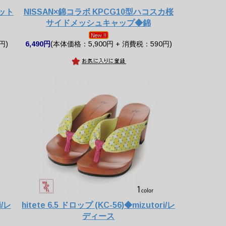
ラット
NISSAN×錦コラボ KPCG10型ハコスカ桜
サイドメッシュキャップ◆錦
円)
6,490円
(本体価格：5,900円 + 消費税：590円)
i/レ
hitete 6.5 ドロップ (KC-56)◆mizutori/レ
ディース