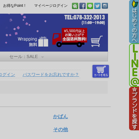
お得なPoint！
マイページログイン
セール：SALE
ログイン
パスワードをお忘れですか？
かばん
その他