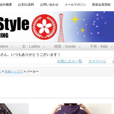
会社概要
お支払/送料
お問い合わせ
メールマガジン
新規会員登録
Mens
女：Ladies
雑貨：Goods
子供：Kids
トさん。いつもありがとうございます！
お気に入り一覧
マイページ
女
>
長袖トップス
> パーカー