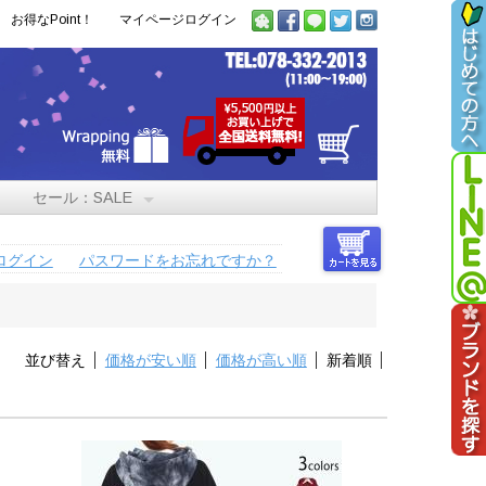
お得なPoint！
マイページログイン
セール：SALE
ログイン
パスワードをお忘れですか？
並び替え
価格が安い順
価格が高い順
新着順