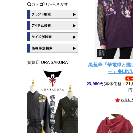
カテゴリからさがす
姉妹店 URA SAKURA
黒菟華「華電球と蝶
ー」◆LIN
23,980円
(本体価格：21,8
円