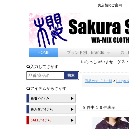
実店舗のご案内
HOME
ブランド別：Brands
男：
いらっしゃいませ ゲス
入力してさがす
商品カテゴリ一覧
>
Ladys:
アイテムからさがす
9 件中 1-9 件表示