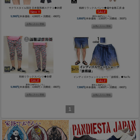
サクラスタイル別注 日本製和柄ステテコ◆衣櫻
鶴柄リラックスパンツ◆備中倉敷工房 倉
5,390円
(本体価格：4,900円 + 消費税：490円)
通常5,390円のところ↓↓
3,850円
(本体価格：3,500円 + 消費税：350円)
和柄リラックスパンツ◆衣櫻
インディゴスウェットショーツ「波模様」◆YoriTo
通常8,349円のところ↓↓
通常11,858円のところ↓↓
5,390円
(本体価格：4,900円 + 消費税：490円)
7,590円
(本体価格：6,900円 + 消費税：690円)
1