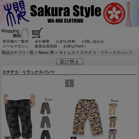
実店舗のご案内
会社概要
お支払/送料
お問い合わせ
メールマガジン
新規会員登録
お得なPoint！
商品カテゴリ一覧
>
Mens:男
>
ボトムス
> ステテコ・リラックスパンツ
並び替え
ステテコ・リラックスパンツ
1