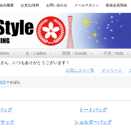
会社概要
お支払/送料
お問い合わせ
メールマガジン
新規会員登録
Mens
女：Ladies
雑貨：Goods
子供：Kids
トさん。いつもありがとうございます！
お気に入り一覧
マイページ
:雑貨
> かばん
バッグ
トートバッグ
クサック
ショルダーバッグ