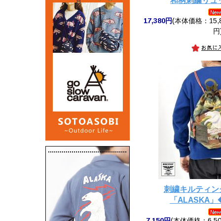
和柄刺繍リュ
17,380円
(本体価格：15,8
円
刺繍キルティン
「ALASKA」
7,150円
(本体価格：6,50