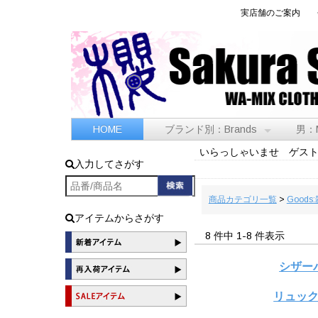
実店舗のご案内
HOME
ブランド別：Brands
男：
いらっしゃいませ ゲス
入力してさがす
商品カテゴリ一覧
>
Goods
アイテムからさがす
8 件中 1-8 件表示
シザー
リュッ