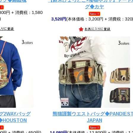
ック◆絡繰魂
【鈴木ひょっとこ×倭物やカヤ】トート
グ◆カヤ
00円 + 消費税：1,580
)
3,520円
(本体価格：3,200円 + 消費税：320
グ2WAYバッグ
熊猫謹製ウエストバッグ◆PANDIEST
◆HOUSTON
JAPAN
0円 + 消費税：650円)
14,080円
(本体価格：12,800円 + 消費税：1,