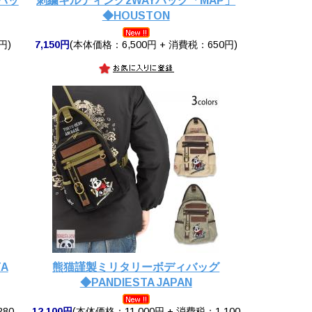
バッ
刺繍キルティング2WAYバッグ「MAP」
◆HOUSTON
円)
7,150円
(本体価格：6,500円 + 消費税：650円)
A
熊猫謹製ミリタリーボディバッグ
◆PANDIESTA JAPAN
280
12,100円
(本体価格：11,000円 + 消費税：1,100