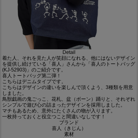
Detail
着た人、それを見た人が笑顔になれる、他にはないデザイン
を提供し続けている「喜人」さんから「喜人のトートバッグ
(KJ-52903)」のご紹介です。
喜人トートバッグ第二弾！
こちらはデニムタイプです。
こちらはデザインの違いを楽しんで頂くよう、3種類を用意
しました。
鳥獣戯画の鬼ごっこ、花札、盆（ボーン）踊りと、それぞれ
シンプルで遊び心の詰まったデザインを採用しました。
マチもあるため、意外にたくさんの物が入ります。
一枚持っておくと役立つこと間違いなしです！
ブランド
喜人（きじん）
素材