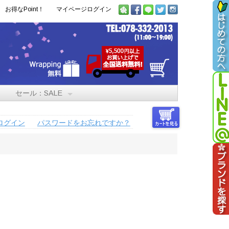
お得なPoint！
マイページログイン
セール：SALE
ログイン
パスワードをお忘れですか？