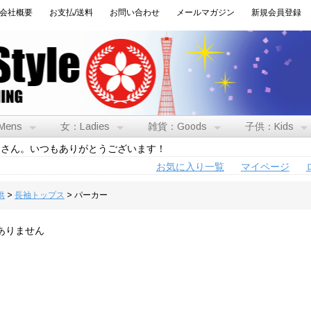
会社概要
お支払/送料
お問い合わせ
メールマガジン
新規会員登録
Mens
女：Ladies
雑貨：Goods
子供：Kids
トさん。いつもありがとうございます！
お気に入り一覧
マイページ
供
>
長袖トップス
> パーカー
ありません