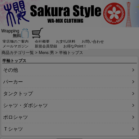
実店舗のご案内
会社概要
お支払/送料
お問い合わせ
メールマガジン
新規会員登録
お得なPoint！
商品カテゴリ一覧
>
Mens:男
> 半袖トップス
半袖トップス
その他
パーカー
タンクトップ
シャツ・ダボシャツ
ポロシャツ
Ｔシャツ