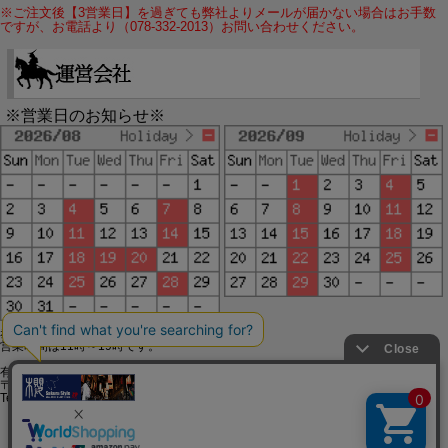
※ご注文後【3営業日】を過ぎても弊社よりメールが届かない場合はお手数
ですが、お電話より（078-332-2013）お問い合わせください。
※営業日のお知らせ※
赤字で塗られた日は配送定休日です。
営業時間は11時～19時です。
有限会社ジップジップ SakuraStyle通販事業部
〒650-0021 神戸市中央区三宮町3-9-19イトウビル1,4F
Tel:078-332-2013 FAX:078-333-6644