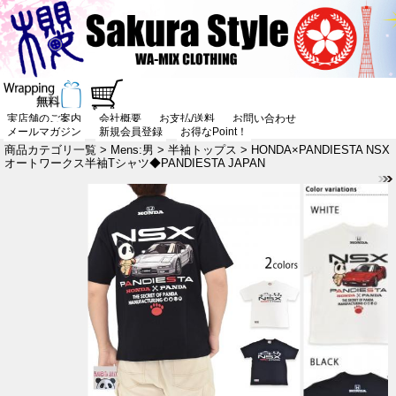
実店舗のご案内
会社概要
お支払/送料
お問い合わせ
メールマガジン
新規会員登録
お得なPoint！
商品カテゴリ一覧
>
Mens:男
>
半袖トップス
> HONDA×PANDIESTA NSX
オートワークス半袖Tシャツ◆PANDIESTA JAPAN