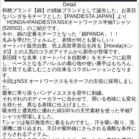
Detail
和柄ブランド【錦】の姉妹ブランドとして誕生した、お茶目
なパンダをモチーフとした【PANDIESTA JAPAN】より
「HONDA×PANDIESTA NSXオートワークス半袖Tシャツ
(526502)」のご紹介です。
今や、錦の定番モチーフとなった「錦PANDA」！！
丸みを帯びたフォルムと、表情が何とも愛らしい♪
オートバイ販売台数、売上高世界首位を誇る【Honda(ホン
ダ)】との人気のコラボアイテムから新作が登場です。
新旧様々な名車（オートバイ＆自動車）をモチーフに起用
し、ベースとなるアパレルの着心地や使い勝手はもちろん、
目で見ても楽しむことの出来るコラボレーションとなりま
す。
今回はNSX オートワークスをモチーフの主役に採用しまし
た。
愛車に寄り添うパンディエスタを背中に刺繍。
それぞれのボディーカラーに合わせて、用いる色味にも変化
を持たせ、異なる表情に仕上げました。
吸水性と通気性に優れた綿100％の天竺素材を使った半袖T
シャツが登場しました。
Tシャツは毎日無造作に着るものですし、汗を吸い取り、洗
濯機に放り込まれ、天日や紫外線にさらされる過酷な条件に
さらされるアイテム。