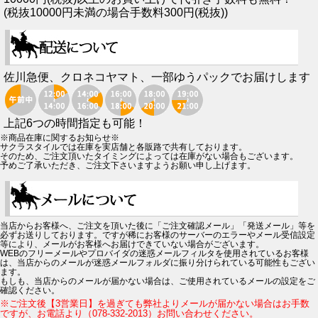
(税抜10000円未満の場合手数料300円(税抜))
佐川急便、クロネコヤマト、一部ゆうパックでお届けします
上記6つの時間指定も可能！
※商品在庫に関するお知らせ※
サクラスタイルでは在庫を実店舗と各販路で共有しております。
そのため、ご注文頂いたタイミングによっては在庫がない場合もございます。
予めご了承いただき、ご注文下さいますようお願い申し上げます。
当店からお客様へ、ご注文を頂いた後に「ご注文確認メール」「発送メール」等を
必ずお送りしております。ですが稀にお客様のサーバーのエラーやメール受信設定
等により、メールがお客様へお届けできていない場合がございます。
WEBのフリーメールやプロバイダの迷惑メールフィルタを使用されているお客様
は、当店からのメールが迷惑メールフォルダに振り分けられている可能性もござい
ます。
もしも、当店からのメールが届かない場合は、ご使用されているメールの設定をご
確認ください。
※ご注文後【3営業日】を過ぎても弊社よりメールが届かない場合はお手数
ですが、お電話より（078-332-2013）お問い合わせください。