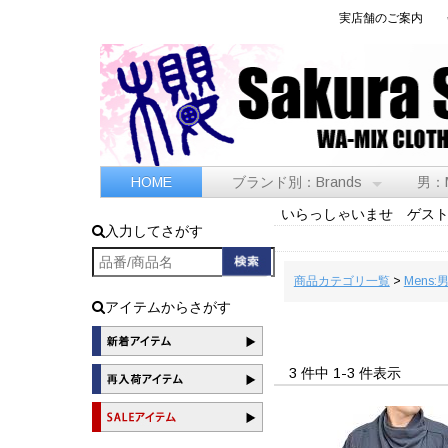
実店舗のご案内
HOME
ブランド別：Brands
男：
いらっしゃいませ ゲス
入力してさがす
商品カテゴリ一覧
>
Mens:
アイテムからさがす
3 件中 1-3 件表示