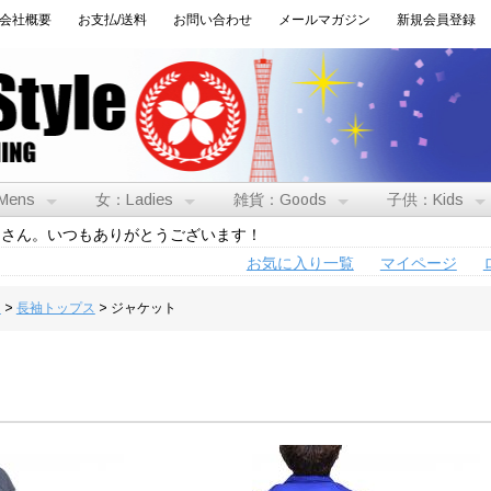
会社概要
お支払/送料
お問い合わせ
メールマガジン
新規会員登録
Mens
女：Ladies
雑貨：Goods
子供：Kids
トさん。いつもありがとうございます！
お気に入り一覧
マイページ
男
>
長袖トップス
> ジャケット