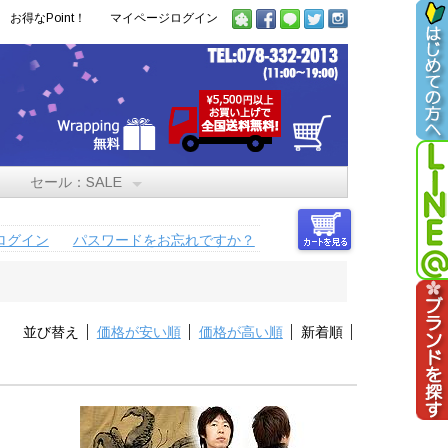
お得なPoint！
マイページログイン
セール：SALE
ログイン
パスワードをお忘れですか？
並び替え
価格が安い順
価格が高い順
新着順