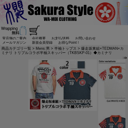
実店舗のご案内
会社概要
お支払/送料
お問い合わせ
メールマガジン
新規会員登録
お得なPoint！
商品カテゴリ一覧
>
Mens:男
>
半袖トップス
> 爆走坂東組×TEDMAN×カ
ミナリ トリプルコラボ半袖スキッパー（TKBSKP-01）◆カミナリ