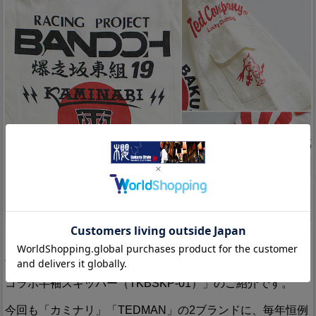
Detail
「JAPANESE BAD BOY」をコンセプトに掲げ、昭和の由緒
正しき不良文化にロックなスパイスを注入したブランド「カ
ミナリ」より、爆走坂東組×TEDMAN×カミナリ「トリプル
コラボ半袖スキッパー（TKBSKP-01）」のご紹介です。
今回も「カミナリ」「TEDMAN」の2ブランドに、毎年恒例