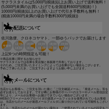
サクラスタイルは5,000円(税抜)以上お買い上げで送料無料！
(5,000円未満のお買い上げでも全国送料600円(税抜)！)
10000円(税抜)以上のお買い上げで代引き手数料も無料！
(税抜10000円未満の場合手数料300円(税抜))
佐川急便、クロネコヤマト、一部ゆうパックでお届けします
上記6つの時間指定も可能！
※商品在庫に関するお知らせ※
サクラスタイルでは在庫を実店舗と各販路で共有しております。
そのため、ご注文頂いたタイミングによっては在庫がない場合もございます。
予めご了承いただき、ご注文下さいますようお願い申し上げます。
当店からお客様へ、ご注文を頂いた後に「ご注文確認メール」「発送メール」等を
必ずお送りしております。ですが稀にお客様のサーバーのエラーやメール受信設定
等により、メールがお客様へお届けできていない場合がございます。
WEBのフリーメールやプロバイダの迷惑メールフィルタを使用されているお客様
は、当店からのメールが迷惑メールフォルダに振り分けられている可能性もござい
ます。
もしも、当店からのメールが届かない場合は、ご使用されているメールの設定をご