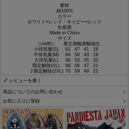
素材
綿100%
カラー
ホワイト×レッド・ネイビー×レッド
生産国
Made in China
サイズ
（cm/約）
着丈
身幅
肩幅
袖丈
小排気量(S)
62
47
41
18
中排気量(M)
64
50
43
19
大排気量(L)
66
53
45
20
限定解除(XL)
68
56
47
21
２限定解除(2XL)
70
59
49
22
レビューを書く
商品についてのお問い合わせ
お気に入りに登録