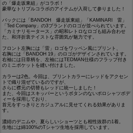
の「爆走坂東組」がコラボ！
豪華なトリプルコラボのアイテムが入荷して参りました！
バックには「BANDOH 爆走坂東組」「KAMINARI 雷」
「Ted Company」の3ブランドのロゴが並べられています。
「カミナリモータース」の昭和レトロなロゴも組み合わせ
た、和洋折衷テイストな雰囲気が魅力です。
フロント左胸には「雷」ロゴをワッペン風にプリント、
右胸には「BANDOH 19」のロゴがデザインされています。
右袖には日章柄を、左袖にはTEDMAN仕様のフラップ付き
のミニポケットを縫い付けました。
カラーは2色。今回は、プリントカラーにレッドをアクセン
トで織り混ぜているのですが、
さらに襟元の切替もレッドに統一しました！
また、今回はスキッパーというボタンのないポロシャツボデ
ィーを採用しており、
首元をすっきりとカジュアルに見せてくれる効果がありま
す。
濃紺のデニムや、夏らしいショーツとも相性抜群の1着。
生地には綿100%のTシャツ生地を採用しています。