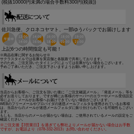
(税抜10000円未満の場合手数料300円(税抜))
佐川急便、クロネコヤマト、一部ゆうパックでお届けします
上記6つの時間指定も可能！
※商品在庫に関するお知らせ※
サクラスタイルでは在庫を実店舗と各販路で共有しております。
そのため、ご注文頂いたタイミングによっては在庫がない場合もございます。
予めご了承いただき、ご注文下さいますようお願い申し上げます。
当店からお客様へ、ご注文を頂いた後に「ご注文確認メール」「発送メール」等を
必ずお送りしております。ですが稀にお客様のサーバーのエラーやメール受信設定
等により、メールがお客様へお届けできていない場合がございます。
WEBのフリーメールやプロバイダの迷惑メールフィルタを使用されているお客様
は、当店からのメールが迷惑メールフォルダに振り分けられている可能性もござい
ます。
もしも、当店からのメールが届かない場合は、ご使用されているメールの設定をご
確認ください。
※ご注文後【3営業日】を過ぎても弊社よりメールが届かない場合はお手数
ですが、お電話より（078-332-2013）お問い合わせください。