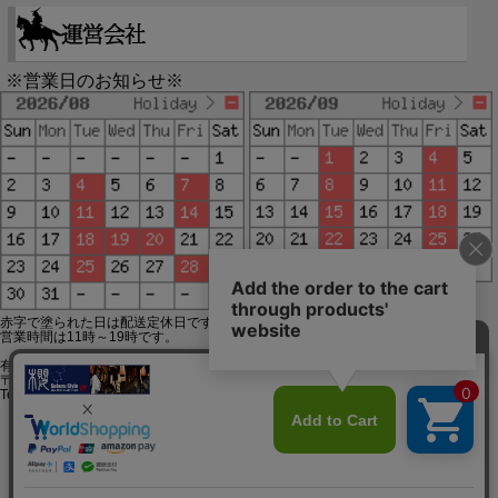
※営業日のお知らせ※
赤字で塗られた日は配送定休日です。
営業時間は11時～19時です。
有限会社ジップジップ SakuraStyle通販事業部
〒650-0021 神戸市中央区三宮町3-9-19イトウビル1,4F
Tel:078-332-2013 FAX:078-333-6644
SSL/TLSとは?