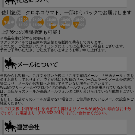
佐川急便、クロネコヤマト、一部ゆうパックでお届けします
上記6つの時間指定も可能！
※商品在庫に関するお知らせ※
サクラスタイルでは在庫を実店舗と各販路で共有しております。
そのため、ご注文頂いたタイミングによっては在庫がない場合もございます。
予めご了承いただき、ご注文下さいますようお願い申し上げます。
当店からお客様へ、ご注文を頂いた後に「ご注文確認メール」「発送メール」等を
必ずお送りしております。ですが稀にお客様のサーバーのエラーやメール受信設定
等により、メールがお客様へお届けできていない場合がございます。
WEBのフリーメールやプロバイダの迷惑メールフィルタを使用されているお客様
は、当店からのメールが迷惑メールフォルダに振り分けられている可能性もござい
ます。
もしも、当店からのメールが届かない場合は、ご使用されているメールの設定をご
確認ください。
※ご注文後【3営業日】を過ぎても弊社よりメールが届かない場合はお手数
ですが、お電話より（078-332-2013）お問い合わせください。