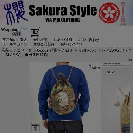
実店舗のご案内
会社概要
お支払/送料
お問い合わせ
メールマガジン
新規会員登録
お得なPoint！
商品カテゴリ一覧
>
Goods:雑貨
>
かばん
> 刺繍キルティング2WAYバッグ
「ALASKA」◆HOUSTON