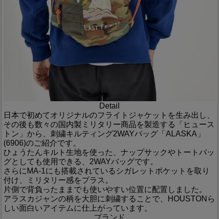
Detail
日本で初めてオリジナルのフライトジャケットを生み出し、
その後も数々の国内製ミリタリー商品を製造する「ヒュース
トン」から、刺繍キルティング2WAYバッグ「ALASKA」
(6906)のご紹介です。
ひょうたんキルト生地を使った、ナップサックやトートバッ
グとしても使用できる、2WAYバッグです。
さらにMA-1にも搭載されているシガレットポケットを取り
付け、ミリタリー感をプラス。
片側で背負ったままでも使いやすい位置に配置しました。
アラスカジャンの柄を大胆に刺繍することで、HOUSTONら
しい面白いアイテムに仕上がっています。
ブランド