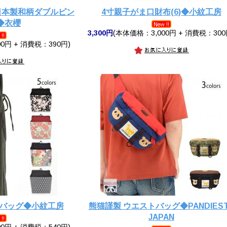
日本製和柄ダブルピン
4寸親子がま口財布(6)◆小紋工房
◆衣櫻
3,300円
(本体価格：3,000円 + 消費税：300
0円 + 消費税：390円)
ーバッグ◆小紋工房
熊猫謹製 ウエストバッグ◆PANDIES
JAPAN
0円 + 消費税：540円)