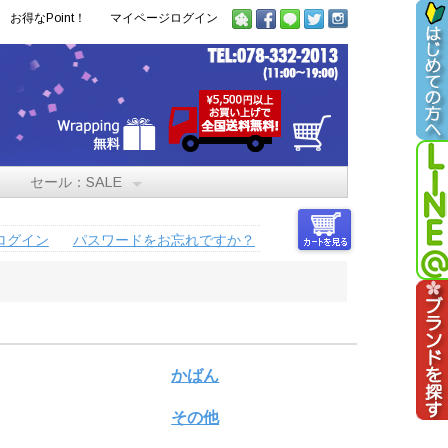
お得なPoint！
マイページログイン
セール：SALE
ログイン
パスワードをお忘れですか？
かばん
その他