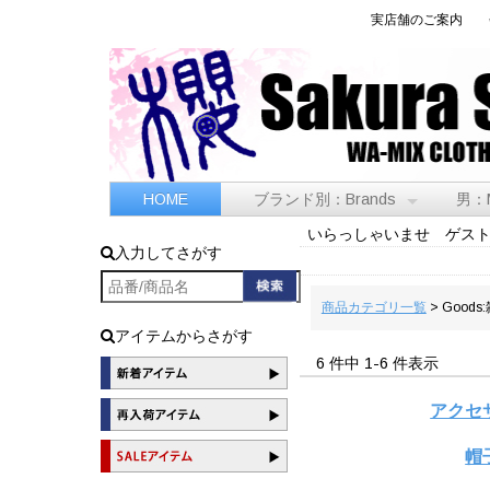
実店舗のご案内
HOME
ブランド別：Brands
男：
いらっしゃいませ ゲス
入力してさがす
商品カテゴリ一覧
> Goods
アイテムからさがす
6 件中 1-6 件表示
アクセ
帽