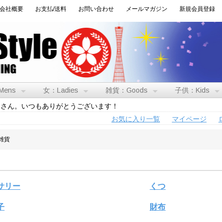
会社概要
お支払/送料
お問い合わせ
メールマガジン
新規会員登録
Mens
女：Ladies
雑貨：Goods
子供：Kids
トさん。いつもありがとうございます！
お気に入り一覧
マイページ
:雑貨
サリー
くつ
子
財布