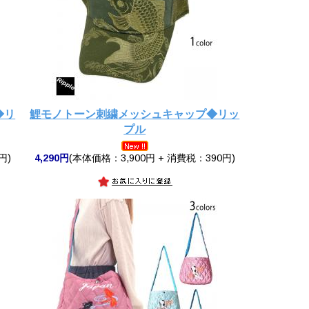
◆リ
鯉モノトーン刺繍メッシュキャップ◆リッ
プル
円)
4,290円
(本体価格：3,900円 + 消費税：390円)