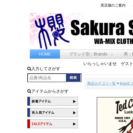
実店舗のご案内
HOME
ブランド別：Brands
男：
いらっしゃいませ ゲス
入力してさがす
商品カテゴリ一覧
>
brand
アイテムからさがす