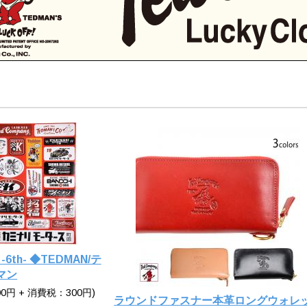
 -6th- ◆TEDMAN/テ
マン
0円 + 消費税：300円)
ラウンドファスナー本革ロングウォレ