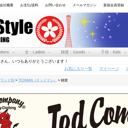
会社概要
お支払/送料
お問い合わせ
メールマガジン
新規会員登録
Mens
女：Ladies
雑貨：Goods
子供：Kids
トさん。いつもありがとうございます！
お気に入り一覧
マイページ
:ブランド別
>
TEDMAN（テッドマン）
> 雑貨