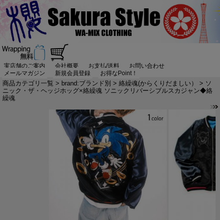
実店舗のご案内
会社概要
お支払/送料
お問い合わせ
メールマガジン
新規会員登録
お得なPoint！
商品カテゴリ一覧
>
brand:ブランド別
>
絡繰魂(からくりだましい）
> ソ
ニック・ザ・ヘッジホッグ×絡繰魂 ソニックリバーシブルスカジャン◆絡
繰魂