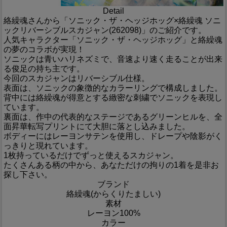
Detail
絡繰魂さんから「ソニック・ザ・ヘッジホッグ×絡繰魂 ソニ
ックリバーシブルスカジャン(262098)」のご紹介です。
人気キャラクター「ソニック・ザ・ヘッジホッグ」と絡繰魂
の夢のコラボが実現！
ソニックは青いハリネズミで、音速より速く走ることが出来
る俊足の持ち主です。
今回のスカジャンはリバーシブル仕様。
表面は、ソニックの象徴的なカラーリングで構成しました。
背中には絡繰魂が得意とする緻密な刺繍でソニックを表現し
ています。
裏面は、作中の代表的なステージであるグリーンヒルを、全
面昇華転写プリントにて大胆に落とし込みました。
ボディーにはレーヨンサテンを使用し、ドレープや陰影がく
っきりと現れています。
1枚持っているだけでずっと使えるスカジャン。
たくさんある柄の中から、あなただけの拘りの1着を是非お
探し下さい。
ブランド
絡繰魂(からくりたましい)
素材
レーヨン100%
カラー