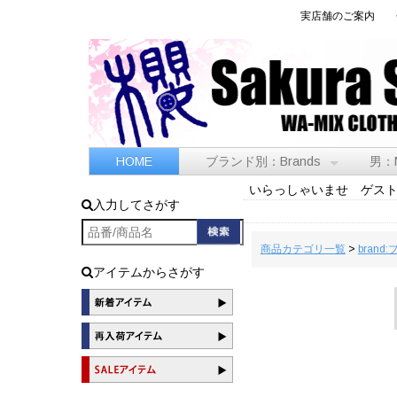
実店舗のご案内
HOME
ブランド別：Brands
男：
いらっしゃいませ ゲス
入力してさがす
商品カテゴリ一覧
>
brand
アイテムからさがす