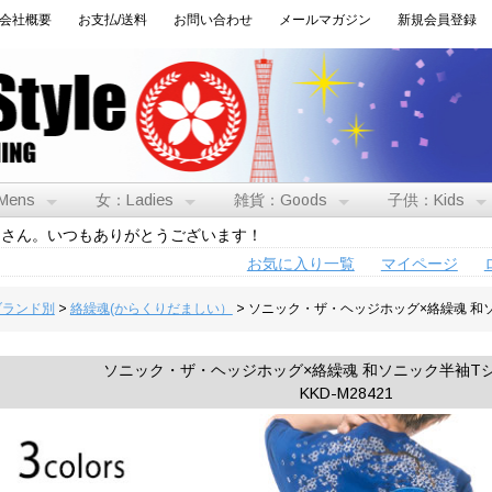
会社概要
お支払/送料
お問い合わせ
メールマガジン
新規会員登録
Mens
女：Ladies
雑貨：Goods
子供：Kids
トさん。いつもありがとうございます！
お気に入り一覧
マイページ
:ブランド別
>
絡繰魂(からくりだましい）
> ソニック・ザ・ヘッジホッグ×絡繰魂 和
ソニック・ザ・ヘッジホッグ×絡繰魂 和ソニック半袖T
KKD-M28421