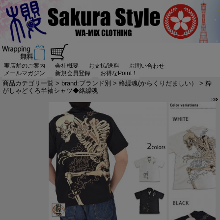
実店舗のご案内
会社概要
お支払/送料
お問い合わせ
メールマガジン
新規会員登録
お得なPoint！
商品カテゴリ一覧
>
brand:ブランド別
>
絡繰魂(からくりだましい）
> 粋
がしゃどくろ半袖シャツ◆絡繰魂