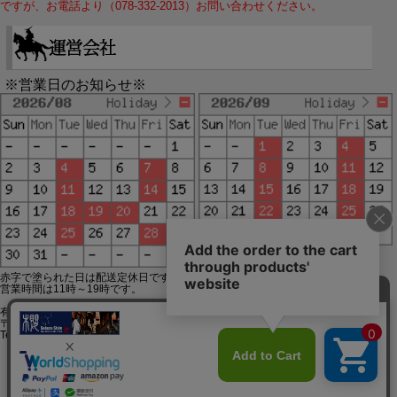
ですが、お電話より（078-332-2013）お問い合わせください。
※営業日のお知らせ※
赤字で塗られた日は配送定休日です。
営業時間は11時～19時です。
有限会社ジップジップ SakuraStyle通販事業部
〒650-0021 神戸市中央区三宮町3-9-19イトウビル1,4F
Tel:078-332-2013 FAX:078-333-6644
SSL/TLSとは?