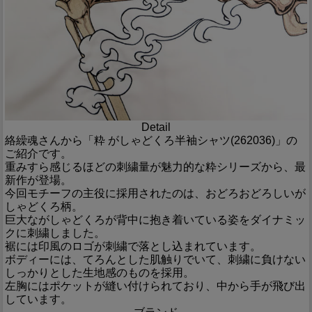
Detail
絡繰魂さんから「粋 がしゃどくろ半袖シャツ(262036)」の
ご紹介です。
重みすら感じるほどの刺繍量が魅力的な粋シリーズから、最
新作が登場。
今回モチーフの主役に採用されたのは、おどろおどろしいが
しゃどくろ柄。
巨大ながしゃどくろが背中に抱き着いている姿をダイナミッ
クに刺繍しました。
裾には印風のロゴが刺繍で落とし込まれています。
ボディーには、てろんとした肌触りでいて、刺繍に負けない
しっかりとした生地感のものを採用。
左胸にはポケットが縫い付けられており、中から手が飛び出
しています。