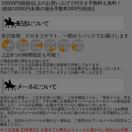
10000円(税抜)以上のお買い上げで代引き手数料も無料！
(税抜10000円未満の場合手数料300円(税抜))
佐川急便、クロネコヤマト、一部ゆうパックでお届けします
上記6つの時間指定も可能！
※商品在庫に関するお知らせ※
サクラスタイルでは在庫を実店舗と各販路で共有しております。
そのため、ご注文頂いたタイミングによっては在庫がない場合もございます。
予めご了承いただき、ご注文下さいますようお願い申し上げます。
当店からお客様へ、ご注文を頂いた後に「ご注文確認メール」「発送メール」等を
必ずお送りしております。ですが稀にお客様のサーバーのエラーやメール受信設定
等により、メールがお客様へお届けできていない場合がございます。
WEBのフリーメールやプロバイダの迷惑メールフィルタを使用されているお客様
は、当店からのメールが迷惑メールフォルダに振り分けられている可能性もござい
ます。
もしも、当店からのメールが届かない場合は、ご使用されているメールの設定をご
確認ください。
※ご注文後【3営業日】を過ぎても弊社よりメールが届かない場合はお手数