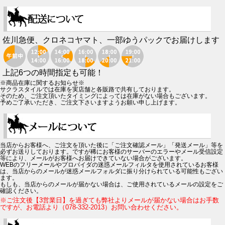
佐川急便、クロネコヤマト、一部ゆうパックでお届けします
上記6つの時間指定も可能！
※商品在庫に関するお知らせ※
サクラスタイルでは在庫を実店舗と各販路で共有しております。
そのため、ご注文頂いたタイミングによっては在庫がない場合もございます。
予めご了承いただき、ご注文下さいますようお願い申し上げます。
当店からお客様へ、ご注文を頂いた後に「ご注文確認メール」「発送メール」等を
必ずお送りしております。ですが稀にお客様のサーバーのエラーやメール受信設定
等により、メールがお客様へお届けできていない場合がございます。
WEBのフリーメールやプロバイダの迷惑メールフィルタを使用されているお客様
は、当店からのメールが迷惑メールフォルダに振り分けられている可能性もござい
ます。
もしも、当店からのメールが届かない場合は、ご使用されているメールの設定をご
確認ください。
※ご注文後【3営業日】を過ぎても弊社よりメールが届かない場合はお手数
ですが、お電話より（078-332-2013）お問い合わせください。