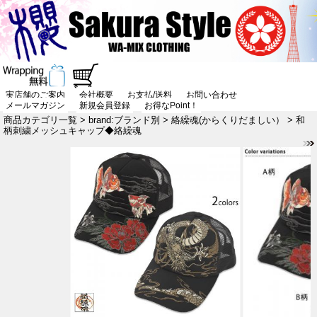
実店舗のご案内
会社概要
お支払/送料
お問い合わせ
メールマガジン
新規会員登録
お得なPoint！
商品カテゴリ一覧
>
brand:ブランド別
>
絡繰魂(からくりだましい）
> 和
柄刺繍メッシュキャップ◆絡繰魂