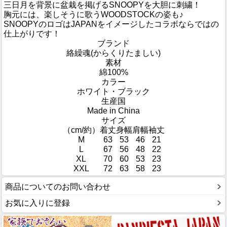
三日月を背景に盆栽を掲げるSNOOPYを大胆に刺繍！
胸元には、楽しそうに歌うWOODSTOCKの姿も♪
SNOOPYのロゴはJAPANをイメージしたコラボならではの
仕上がりです！
ブランド
絡繰魂(からくりたましい)
素材
綿100%
カラー
ホワイト・ブラック
生産国
Made in China
サイズ
（cm/約）
着丈
身幅
肩幅
袖丈
M
63
53
46
21
L
67
56
48
22
XL
70
60
53
23
XXL
72
63
58
23
商品についてのお問い合わせ
お気に入りに登録