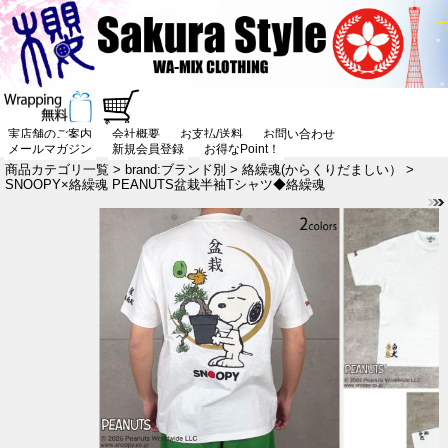
実店舗のご案内
会社概要
お支払/送料
お問い合わせ
メールマガジン
新規会員登録
お得なPoint！
商品カテゴリ一覧
>
brand:ブランド別
>
絡繰魂(からくりだましい）
>
SNOOPY×絡繰魂 PEANUTS盆栽半袖Tシャツ◆絡繰魂