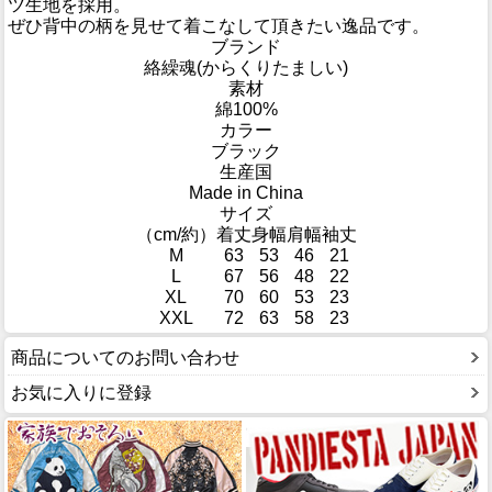
ツ生地を採用。
ぜひ背中の柄を見せて着こなして頂きたい逸品です。
ブランド
絡繰魂(からくりたましい)
素材
綿100%
カラー
ブラック
生産国
Made in China
サイズ
（cm/約）
着丈
身幅
肩幅
袖丈
M
63
53
46
21
L
67
56
48
22
XL
70
60
53
23
XXL
72
63
58
23
商品についてのお問い合わせ
お気に入りに登録