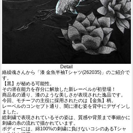
Detail
絡繰魂さんから「漆 金魚半袖Tシャツ(262035)」のご紹介で
す。
【黒】が秘める可能性。
その潜在能力を存分に解放した新レーベルが初登場！
商品名の通り、漆のような美しさが表現された逸品です。
今回、モチーフの主役に採用されたのは【金魚】柄。
レーベルのコンセプト通り、闇に潜む姿を背中にデザインし
ました。
総刺繍で表現されているその姿は、質感や背景まで事細かに
刺繍の糸の流れで描かれています。
ボディーには、綿100%の刺繍に負けないコシのあるTシャ