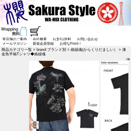
実店舗のご案内
会社概要
お支払/送料
お問い合わせ
メールマガジン
新規会員登録
お得なPoint！
商品カテゴリ一覧
>
brand:ブランド別
>
絡繰魂(からくりだましい）
> 漆
金魚半袖Tシャツ◆絡繰魂