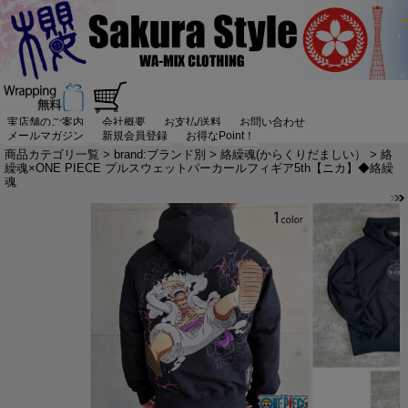
実店舗のご案内
会社概要
お支払/送料
お問い合わせ
メールマガジン
新規会員登録
お得なPoint！
商品カテゴリ一覧
>
brand:ブランド別
>
絡繰魂(からくりだましい）
> 絡
繰魂×ONE PIECE プルスウェットパーカールフィギア5th【ニカ】◆絡繰
魂