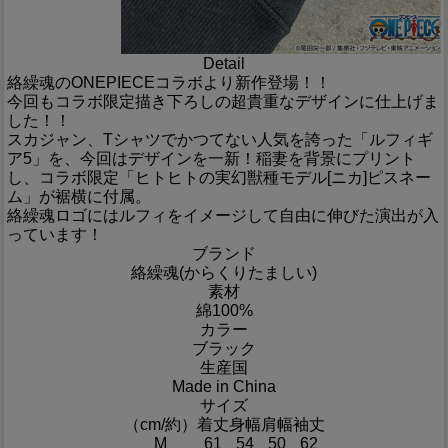
Detail
絡繰魂のONEPIECEコラボより新作登場！！
今回もコラボ限定描き下ろしの超貴重なデザインに仕上げま
した！！
スカジャン、Tシャツでかつてない人気を誇った「ルフィギ
ア5」を、今回はデザインを一新！稲妻を背景にプリント
し、コラボ限定「ヒトヒトの実幻獣種モデル[ニカ]ピスネー
ム」が裾横に付属。
絡繰魂ロゴにはルフィをイメージして自由に伸びた演出が入
っています！
ブランド
絡繰魂(からくりたましい)
素材
綿100%
カラー
ブラック
生産国
Made in China
サイズ
（cm/約）
着丈
身幅
肩幅
袖丈
M
61
54
50
62