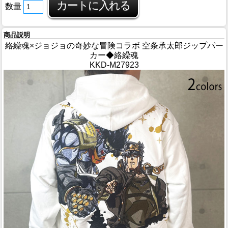
数量
商品説明
絡繰魂×ジョジョの奇妙な冒険コラボ 空条承太郎ジップパー
カー◆絡繰魂
KKD-M27923