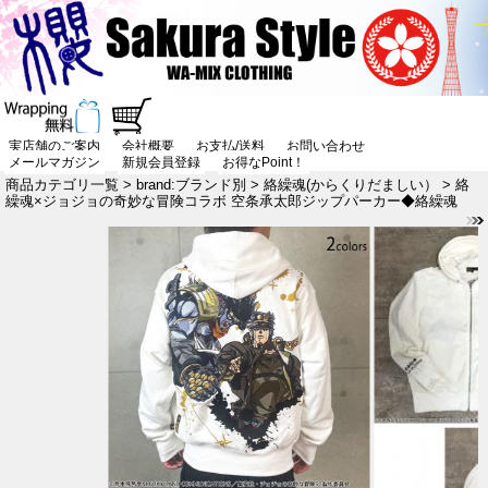
実店舗のご案内
会社概要
お支払/送料
お問い合わせ
メールマガジン
新規会員登録
お得なPoint！
商品カテゴリ一覧
>
brand:ブランド別
>
絡繰魂(からくりだましい）
> 絡
繰魂×ジョジョの奇妙な冒険コラボ 空条承太郎ジップパーカー◆絡繰魂