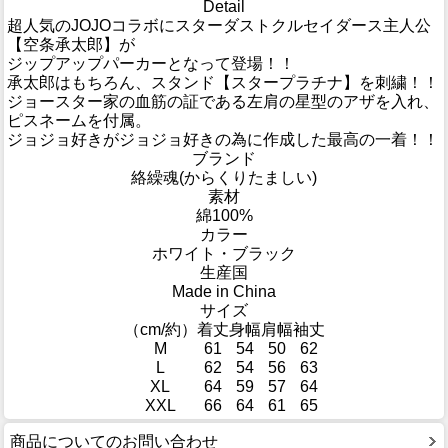
Detail
超人気のJOJOコラボにスターダストクルセイダース主人公
【空条承太郎】が
ジップアップパーカーとなって登場！！
承太郎はもちろん、スタンド【スタープラチナ】を刺繍！！
ジョースター家の血筋の証である左肩の星型のアザを入れ、
ピスネームを付属。
ジョジョ好きがジョジョ好きの為に作成した最高の一着！！
ブランド
絡繰魂(からくりたましい)
素材
綿100%
カラー
ホワイト・ブラック
生産国
Made in China
サイズ
（cm/約）
着丈
身幅
肩幅
袖丈
M
61
54
50
62
L
62
54
56
63
XL
64
59
57
64
XXL
66
64
61
65
商品についてのお問い合わせ