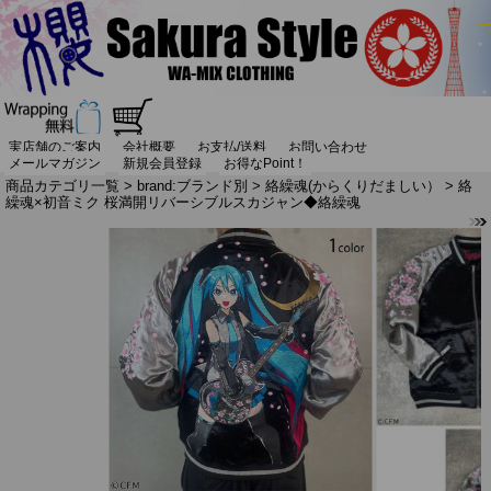
実店舗のご案内
会社概要
お支払/送料
お問い合わせ
メールマガジン
新規会員登録
お得なPoint！
商品カテゴリ一覧
>
brand:ブランド別
>
絡繰魂(からくりだましい）
> 絡
繰魂×初音ミク 桜満開リバーシブルスカジャン◆絡繰魂