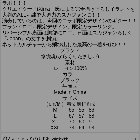
ラボ！！！
クリエイター「iXima」氏による完全描き下ろしイラストを
大判のALL刺繍で大迫力のスカジャンに！！
演奏しているのは、今回のコラボ限定デザインのギター！！
ブランドロゴも限定デザイン、限定カラーリング。
リバーシブル裏面は胸部にロゴ、背面はスカジャンらしく
「Japan」の文字を刺繍。
ネットカルチャーから飛び出した最高の一着をぜひ！！
ブランド
絡繰魂(からくりたましい)
素材
レーヨン100%
カラー
ブラック
生産国
Made in China
サイズ
（cm/約）
着丈
身幅
裄丈
M
65
55
86
L
67
57
88
XL
70
60
91
XXL
73
64
93
商品についてのお問い合わせ