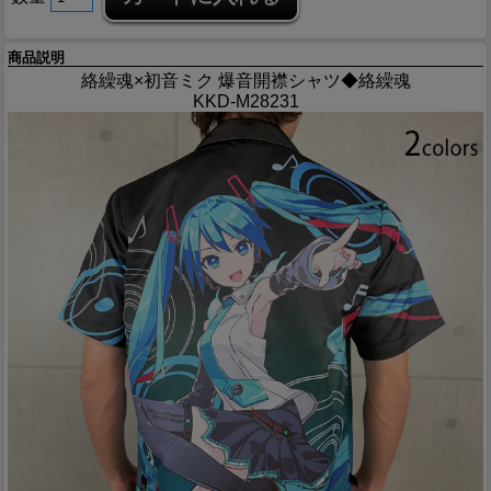
商品説明
絡繰魂×初音ミク 爆音開襟シャツ◆絡繰魂
KKD-M28231