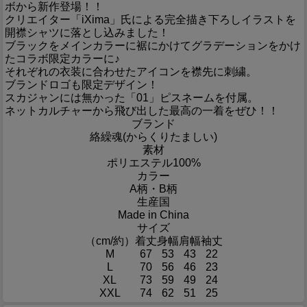
ボから新作登場！！
クリエイター「iXima」氏による完全描き下ろしイラストを
開襟シャツに落とし込みました！
ブラックをメインカラーに裾にかけてグラデーションをかけ
たコラボ限定カラーに♪
それぞれの衣装に合わせたアイコンを襟先に刺繍。
ブランドロゴも限定デザイン！
スカジャンには無かった「01」ピスネームを付属。
ネットカルチャーから飛び出した最高の一着をぜひ！！
ブランド
絡繰魂(からくりたましい)
素材
ポリエステル100%
カラー
A柄・B柄
生産国
Made in China
サイズ
（cm/約）
着丈
身幅
肩幅
袖丈
M
67
53
43
22
L
70
56
46
23
XL
73
59
49
24
XXL
74
62
51
25