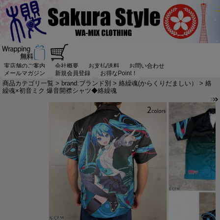
実店舗のご案内
会社概要
お支払/送料
お問い合わせ
メールマガジン
新規会員登録
お得なPoint！
商品カテゴリ一覧
>
brand:ブランド別
>
絡繰魂(からくりだましい）
> 絡
繰魂×初音ミク 爆音開襟シャツ◆絡繰魂