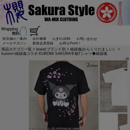
実店舗のご案内
会社概要
お支払/送料
お問い合わせ
メールマガジン
新規会員登録
お得なPoint！
商品カテゴリ一覧
>
brand:ブランド別
>
絡繰魂(からくりだましい）
>
kuromi×絡繰魂コラボ KUROMI SAKURA半袖Tシャツ◆絡繰魂