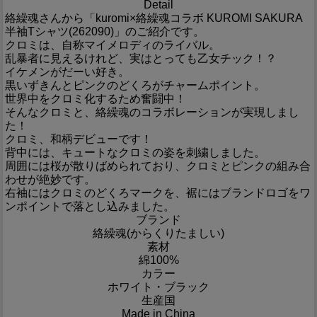
Detail
絡繰魂さんから「kuromi×絡繰魂コラボ KUROMI SAKURA
半袖Tシャツ(262090)」のご紹介です。
クロミは、自称マイメロディのライバル。
乱暴者に見えるけれど、実はとっても乙女チック！？
イケメンがだーい好き。
黒いずきんとピンクのどくろがチャームポイント。
世界中をクロミ化するため奮闘中！
そんなクロミと、絡繰魂のコラボレーションが実現しまし
た！
クロミ、和柄デビューです！
背中には、キュートなクロミの姿を刺繍しました。
周囲には桜が散りばめられており、クロミとピンクの組み合
わせが絶妙です。
右袖にはクロミのどくろマークを、裾にはブランドロゴをワ
ンポイントで落とし込みました。
ブランド
絡繰魂(からくりたましい)
素材
綿100%
カラー
ホワイト・ブラック
生産国
Made in China