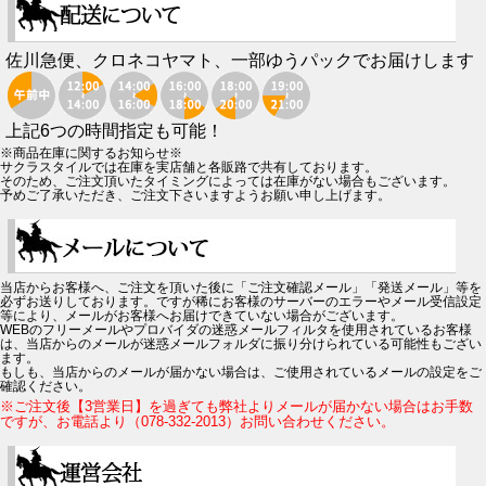
佐川急便、クロネコヤマト、一部ゆうパックでお届けします
上記6つの時間指定も可能！
※商品在庫に関するお知らせ※
サクラスタイルでは在庫を実店舗と各販路で共有しております。
そのため、ご注文頂いたタイミングによっては在庫がない場合もございます。
予めご了承いただき、ご注文下さいますようお願い申し上げます。
当店からお客様へ、ご注文を頂いた後に「ご注文確認メール」「発送メール」等を
必ずお送りしております。ですが稀にお客様のサーバーのエラーやメール受信設定
等により、メールがお客様へお届けできていない場合がございます。
WEBのフリーメールやプロバイダの迷惑メールフィルタを使用されているお客様
は、当店からのメールが迷惑メールフォルダに振り分けられている可能性もござい
ます。
もしも、当店からのメールが届かない場合は、ご使用されているメールの設定をご
確認ください。
※ご注文後【3営業日】を過ぎても弊社よりメールが届かない場合はお手数
ですが、お電話より（078-332-2013）お問い合わせください。