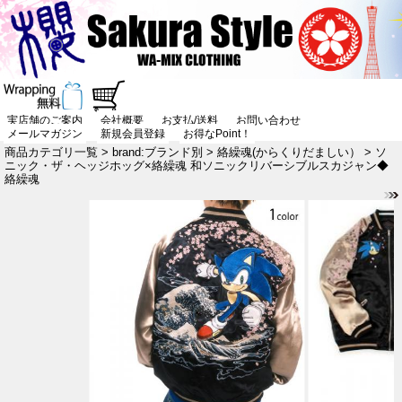
実店舗のご案内
会社概要
お支払/送料
お問い合わせ
メールマガジン
新規会員登録
お得なPoint！
商品カテゴリ一覧
>
brand:ブランド別
>
絡繰魂(からくりだましい）
> ソ
ニック・ザ・ヘッジホッグ×絡繰魂 和ソニックリバーシブルスカジャン◆
絡繰魂