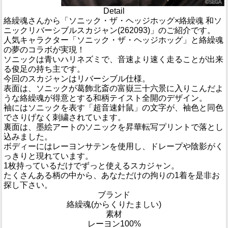
Detail
絡繰魂さんから「ソニック・ザ・ヘッジホッグ×絡繰魂 和ソ
ニックリバーシブルスカジャン(262093)」のご紹介です。
人気キャラクター「ソニック・ザ・ヘッジホッグ」と絡繰魂
の夢のコラボが実現！
ソニックは青いハリネズミで、音速より速く走ることが出来
る俊足の持ち主です。
今回のスカジャンはリバーシブル仕様。
表面は、ソニックが葛飾北斎の富嶽三十六景に入りこんだよ
うな絡繰魂が得意とする和柄テイスト全開のデザイン。
袖にはソニックを表す「超音速針鼠」の文字が、袖色と同色
でさりげなく刺繍されています。
裏面は、墨絵アートのソニックを昇華転写プリントで落とし
込みました。
ボディーにはレーヨンサテンを使用し、ドレープや陰影がく
っきりと現れています。
1枚持っているだけでずっと使えるスカジャン。
たくさんある柄の中から、あなただけの拘りの1着を是非お
探し下さい。
ブランド
絡繰魂(からくりたましい)
素材
レーヨン100%