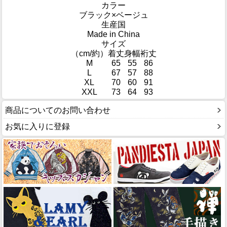
カラー
ブラック×ベージュ
生産国
Made in China
サイズ
（cm/約）
着丈
身幅
裄丈
M
65
55
86
L
67
57
88
XL
70
60
91
XXL
73
64
93
商品についてのお問い合わせ
お気に入りに登録