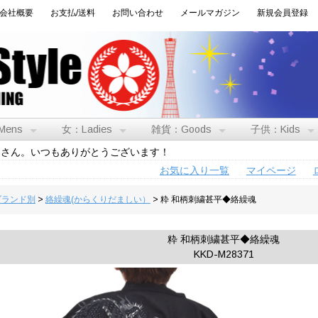
会社概要
お支払/送料
お問い合わせ
メールマガジン
新規会員登録
Mens
女：Ladies
雑貨：Goods
子供：Kids
トさん。いつもありがとうございます！
お気に入り一覧
マイページ
:ブランド別
>
絡繰魂(からくりだましい）
> 粋 和柄刺繍甚平◆絡繰魂
粋 和柄刺繍甚平◆絡繰魂
KKD-M28371