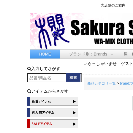
実店舗のご案内
HOME
ブランド別：Brands
男：
いらっしゃいませ ゲス
入力してさがす
商品カテゴリ一覧
>
brand
アイテムからさがす