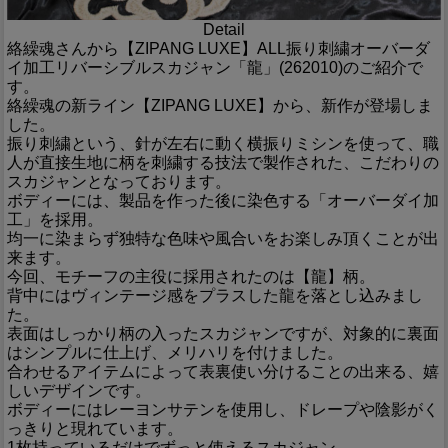
Detail
絡繰魂さんから【ZIPANG LUXE】ALL振り刺繍オーバーダ
イ加工リバーシブルスカジャン「龍」(262010)のご紹介で
す。
絡繰魂の新ライン【ZIPANG LUXE】から、新作が登場しま
した。
振り刺繍という、針が左右に動く横振りミシンを使って、職
人が直接生地に柄を刺繍する技法で製作された、こだわりの
スカジャンとなっております。
ボディーには、製品を作った後に染色する「オーバーダイ加
工」を採用。
均一に染まらず独特な色味や風合いをお楽しみ頂くことが出
来ます。
今回、モチーフの主役に採用されたのは【龍】柄。
背中にはヴィンテージ感をプラスした龍を落とし込みまし
た。
表面はしっかり柄の入ったスカジャンですが、対象的に裏面
はシンプルに仕上げ、メリハリを付けました。
合わせるアイテムによって表裏使い分けることの出来る、嬉
しいデザインです。
ボディーにはレーヨンサテンを使用し、ドレープや陰影がく
っきりと現れています。
1枚持っているだけでずっと使えるスカジャン。