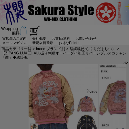
実店舗のご案内
会社概要
お支払/送料
お問い合わせ
メールマガジン
新規会員登録
お得なPoint！
商品カテゴリ一覧
>
brand:ブランド別
>
絡繰魂(からくりだましい）
>
【ZIPANG LUXE】ALL振り刺繍オーバーダイ加工リバーシブルスカジャン
「龍」◆絡繰魂