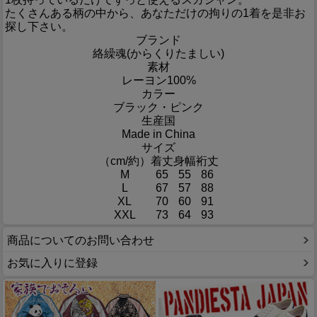
たくさんある柄の中から、あなただけの拘りの1着を是非お
探し下さい。
ブランド
絡繰魂(からくりたましい)
素材
レーヨン100%
カラー
ブラック・ピンク
生産国
Made in China
サイズ
（cm/約）
着丈
身幅
裄丈
M
65
55
86
L
67
57
88
XL
70
60
91
XXL
73
64
93
商品についてのお問い合わせ
お気に入りに登録