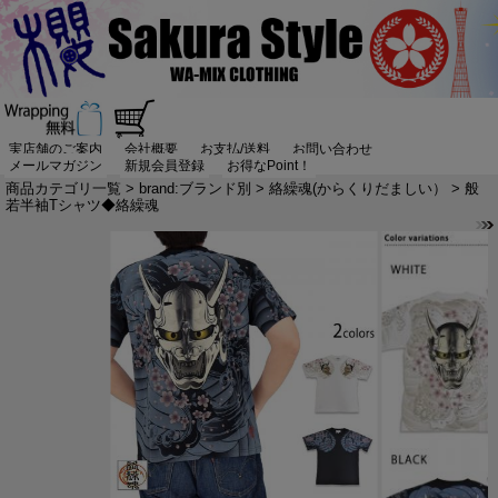
実店舗のご案内
会社概要
お支払/送料
お問い合わせ
メールマガジン
新規会員登録
お得なPoint！
商品カテゴリ一覧
>
brand:ブランド別
>
絡繰魂(からくりだましい）
> 般
若半袖Tシャツ◆絡繰魂