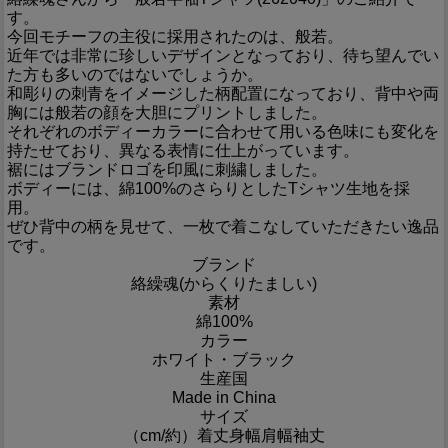
す。
今回モチーフの主役に採用されたのは、般若。
近年では非常に珍しいデザインとなっており、待ち望んでい
た方も多いのではないでしょうか。
和彫りの刺青をイメージした柄配置になっており、背中や両
胸には般若の顔を大胆にプリントしました。
それぞれのボディーカラーに合わせて用いる色味にも変化を
持たせており、異なる表情に仕上がっています。
裾にはブランドロゴを印風に刺繍しました。
ボディーには、綿100%のさらりとしたTシャツ生地を採
用。
ぜひ背中の柄を見せて、一枚で着こなしていただきたい逸品
です。
ブランド
絡繰魂(からくりたましい)
素材
綿100%
カラー
ホワイト・ブラック
生産国
Made in China
サイズ
（cm/約）
着丈
身幅
肩幅
袖丈