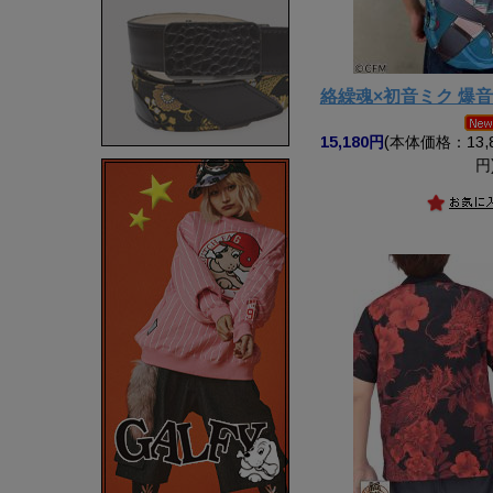
絡繰魂×初音ミク 爆
15,180円
(本体価格：13,8
円