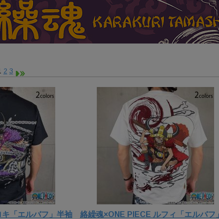
1
2
3
E ロキ「エルバフ」半袖
絡繰魂×ONE PIECE ルフィ「エルバフ