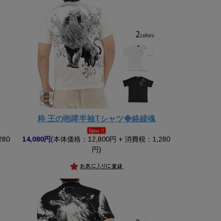
粋 王の咆哮半袖Tシャツ◆絡繰魂
280
14,080円
(本体価格：12,800円 + 消費税：1,280
円)