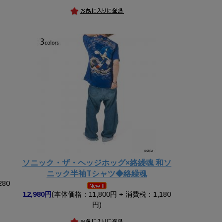
ソニック・ザ・ヘッジホッグ×絡繰魂 和ソ
ニック半袖Tシャツ◆絡繰魂
280
12,980円
(本体価格：11,800円 + 消費税：1,180
円)