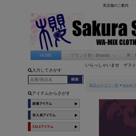
実店舗のご案内
HOME
ブランド別：Brands
男：
いらっしゃいませ ゲス
入力してさがす
商品カテゴリ一覧
>
brand
アイテムからさがす