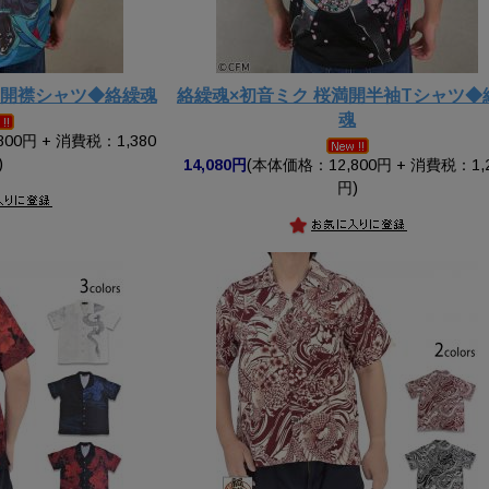
音開襟シャツ◆絡繰魂
絡繰魂×初音ミク 桜満開半袖Tシャツ◆
魂
00円 + 消費税：1,380
)
14,080円
(本体価格：12,800円 + 消費税：1,
円)