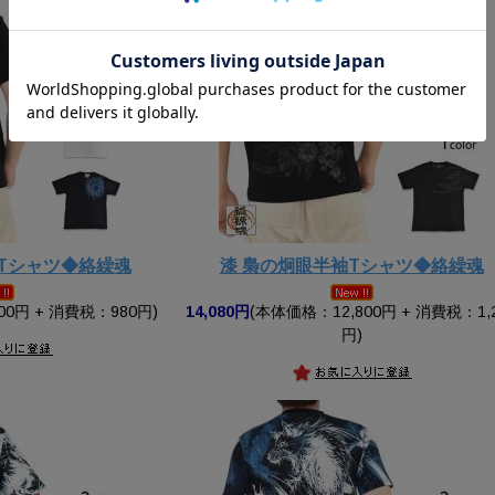
Tシャツ◆絡繰魂
漆 梟の炯眼半袖Tシャツ◆絡繰魂
00円 + 消費税：980円)
14,080円
(本体価格：12,800円 + 消費税：1,
円)