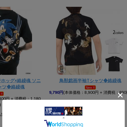
ホッグ×絡繰魂 ソニ
鳥獣戯画半袖Tシャツ◆絡繰魂
ャツ◆絡繰魂
9,790円
(本体価格：8,900円 + 消費税：890
00円 + 消費税：1,180
)