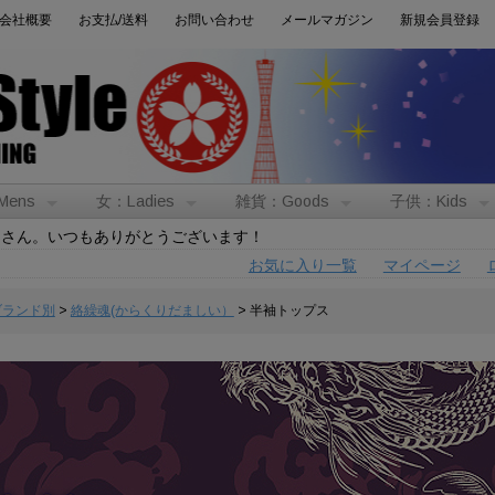
会社概要
お支払/送料
お問い合わせ
メールマガジン
新規会員登録
Mens
女：Ladies
雑貨：Goods
子供：Kids
トさん。いつもありがとうございます！
お気に入り一覧
マイページ
:ブランド別
>
絡繰魂(からくりだましい）
> 半袖トップス