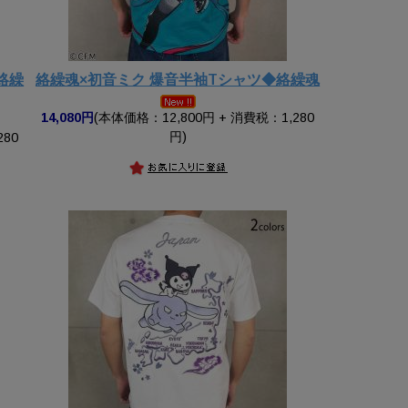
絡繰
絡繰魂×初音ミク 爆音半袖Tシャツ◆絡繰魂
14,080円
(本体価格：12,800円 + 消費税：1,280
円)
280