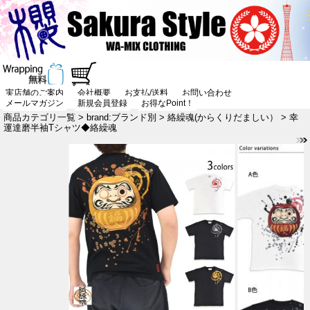
実店舗のご案内
会社概要
お支払/送料
お問い合わせ
メールマガジン
新規会員登録
お得なPoint！
商品カテゴリ一覧
>
brand:ブランド別
>
絡繰魂(からくりだましい）
> 幸
運達磨半袖Tシャツ◆絡繰魂