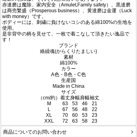
赤達磨は魔除、家内安全（Amulet,Family safety）、黒達磨
は商売繁盛（Prosperous business）、黄達磨は金運（Luck
with money）です。
ボディーには、刺繍に負けないコシのある綿100%の生地を
使用。
是非背中の柄を見せて、一枚で着こなして頂きたい逸品で
す！
ブランド
絡繰魂(からくりたましい)
素材
綿100%
カラー
A色・B色・C色
生産国
Made in China
サイズ
（cm/約）
着丈
身幅
肩幅
袖丈
M
63
53
46
21
L
67
56
48
22
XL
70
60
53
23
XXL
72
63
58
23
商品についてのお問い合わせ