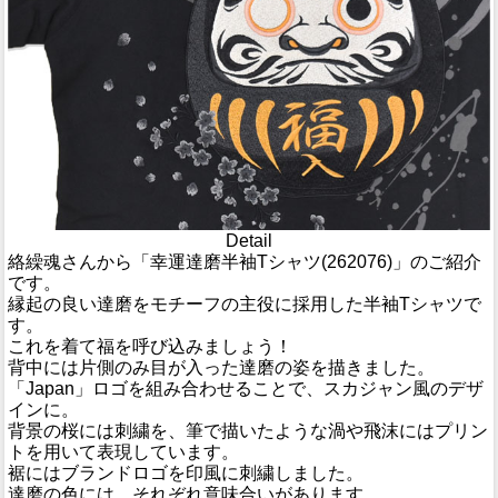
Detail
絡繰魂さんから「幸運達磨半袖Tシャツ(262076)」のご紹介
です。
縁起の良い達磨をモチーフの主役に採用した半袖Tシャツで
す。
これを着て福を呼び込みましょう！
背中には片側のみ目が入った達磨の姿を描きました。
「Japan」ロゴを組み合わせることで、スカジャン風のデザ
インに。
背景の桜には刺繍を、筆で描いたような渦や飛沫にはプリン
トを用いて表現しています。
裾にはブランドロゴを印風に刺繍しました。
達磨の色には、それぞれ意味合いがあります。